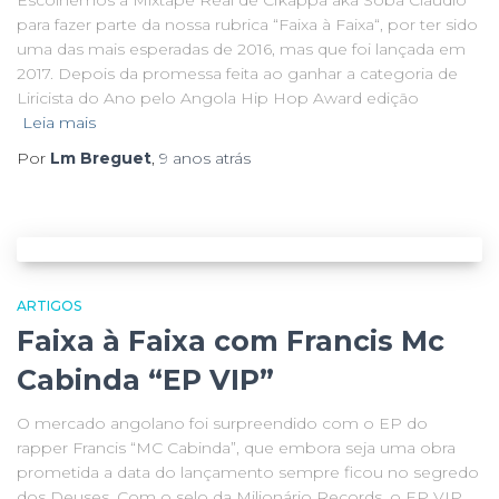
Escolhemos a Mixtape Real de Cfkappa aka Soba Cláudio
para fazer parte da nossa rubrica “Faixa à Faixa“, por ter sido
uma das mais esperadas de 2016, mas que foi lançada em
2017. Depois da promessa feita ao ganhar a categoria de
Liricista do Ano pelo Angola Hip Hop Award edição
Leia mais
Por
Lm Breguet
,
9 anos
atrás
ARTIGOS
Faixa à Faixa com Francis Mc
Cabinda “EP VIP”
O mercado angolano foi surpreendido com o EP do
rapper Francis “MC Cabinda”, que embora seja uma obra
prometida a data do lançamento sempre ficou no segredo
dos Deuses. Com o selo da Milionário Records, o EP VIP