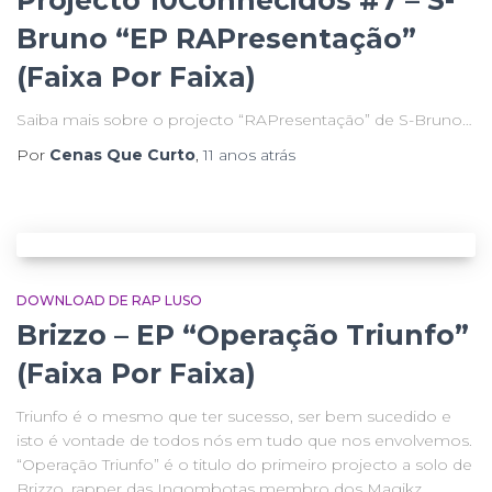
Projecto 10Conhecidos #7 – S-
Bruno “EP RAPresentação”
(Faixa Por Faixa)
Saiba mais sobre o projecto “RAPresentação” de S-Bruno…
Por
Cenas Que Curto
,
11 anos
atrás
DOWNLOAD DE RAP LUSO
Brizzo – EP “Operação Triunfo”
(Faixa Por Faixa)
Triunfo é o mesmo que ter sucesso, ser bem sucedido e
isto é vontade de todos nós em tudo que nos envolvemos.
“Operação Triunfo” é o titulo do primeiro projecto a solo de
Brizzo, rapper das Ingombotas membro dos Magikz.