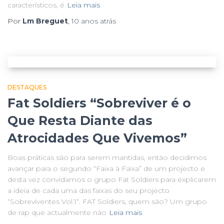
característicos, é
Leia mais
Por
Lm Breguet
,
10 anos
atrás
DESTAQUES
Fat Soldiers “Sobreviver é o
Que Resta Diante das
Atrocidades Que Vivemos”
Boas práticas são para serem mantidas, então decidimos
avançar para o segundo “Faixa à Faixa” de um projecto e
desta vez convidamos o grupo Fat Soldiers para explicarem
a ideia de cada uma das faixas do seu projecto
“Sobreviventes Vol.1“. FAT Soldiers, quem são? Um grupo
de rap que actualmente não
Leia mais