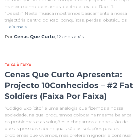
maneira como pensamos, dentro e fora do Rap.” 1.
“Desistir” Nesta música mostramos basicamente a nossa
trajectória dentro do Rap, conquistas, perdas, obstáculos
Leia mais
Por
Cenas Que Curto
,
12 anos
atrás
FAIXA À FAIXA
Cenas Que Curto Apresenta:
Projecto 10Conhecidos – #2 Fat
Soldiers (Faixa Por Faixa)
“Código Explícito” é uma analogia que fizemos a nossa
sociedade, na qual procuramos colocar na mesma balança
os problemas e as soluções e chegamos a conclusão de
que as pessoas sabem quais são as soluções para os
problemas que vivemos, mas preferem ignorar e continuar