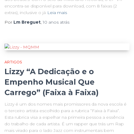
encontra-se disponível para download, com 8 faixas (2
extras), inclusive o já
Leia mais
Por
Lm Breguet
,
10 anos
atrás
ARTIGOS
Lizzy “A Dedicação e o
Empenho Musical Que
Carrego” (Faixa à Faixa)
Lizzy é um dos nomes mais promissores da nova escola é
o terceiro artista escolhido para a rubrica “Faixa à Faixa“.
Esta rubrica visa a espelhar na primeira pessoa a essência
do trabalho de cada artista. É um rapper que trás um Rap
mais virado para o lado Jazz com instrumentais bem