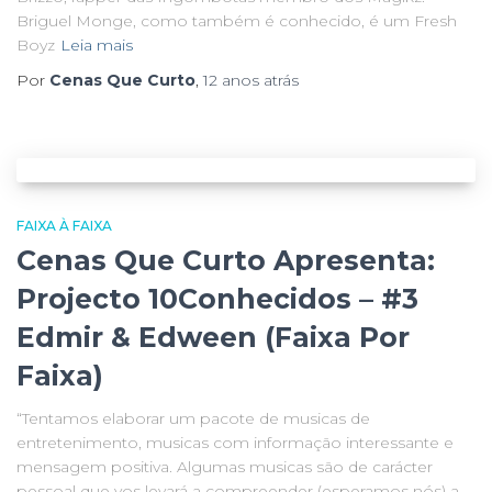
Briguel Monge, como também é conhecido, é um Fresh
Boyz
Leia mais
Por
Cenas Que Curto
,
12 anos
atrás
FAIXA À FAIXA
Cenas Que Curto Apresenta:
Projecto 10Conhecidos – #3
Edmir & Edween (Faixa Por
Faixa)
“Tentamos elaborar um pacote de musicas de
entretenimento, musicas com informação interessante e
mensagem positiva. Algumas musicas são de carácter
pessoal que vos levará a compreender (esperamos nós) a