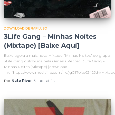
DOWNLOAD DE RAP LUSO
3Life Gang – Minhas Noites
(Mixtape) [Baixe Aqui]
Baixe agora a mais nova Mixtape “Minhas Noites” do grupo
3Life Gang distribuída pela Genesis Record. 3Life Gang –
Minhas Noites (Mixtape) [download
link=”https://www.mediafire.com/file/jg097okq62425dh/Mixtape_
Por
Nate River
,
5 anos
atrás