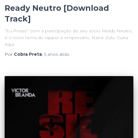
Ready Neutro [Download
Track]
“Eu Posso” com a participação do seu sócio Ready Neutro,
é o novo tema do rapper e empresário, Naice Zulu. Curta
Aqui.
Por
Cobra Preta
,
5 anos
atrás