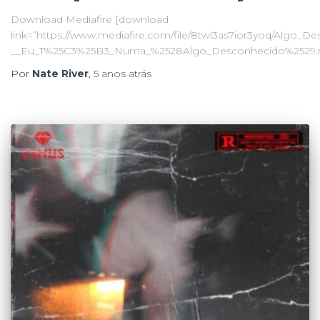
Download Mediafire [download
link=”https://www.mediafire.com/file/8twl3as7ior3yoq/Algo_D
__Eu_T%25C3%25B3_Numa_%2528Algo_Desconhecido%2529.mp
Por
Nate River
,
5 anos
atrás