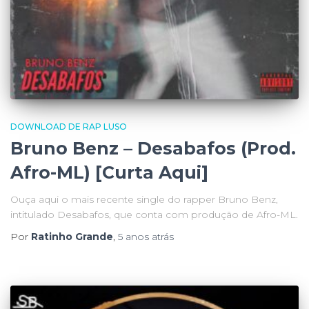
DOWNLOAD DE RAP LUSO
Bruno Benz – Desabafos (Prod.
Afro-ML) [Curta Aqui]
Ouça aqui o mais recente single do rapper Bruno Benz,
intitulado Desabafos, que conta com produção de Afro-ML.
Por
Ratinho Grande
,
5 anos
atrás