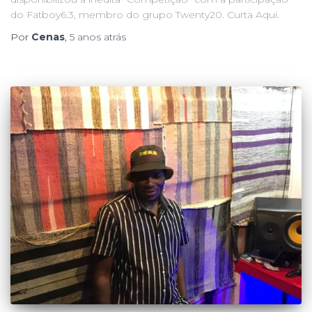
do Fatboy6.3, membro do grupo Twenty20. Curta Aqui.
Por
Cenas
,
5 anos
atrás