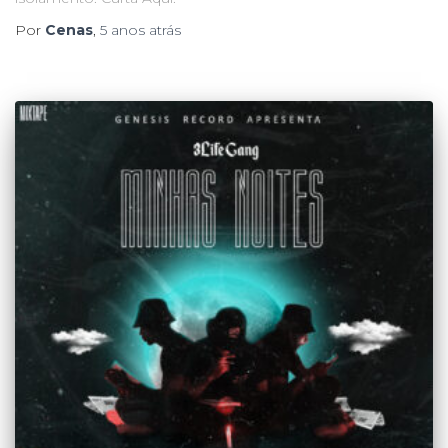
Por
Cenas
,
5 anos
atrás