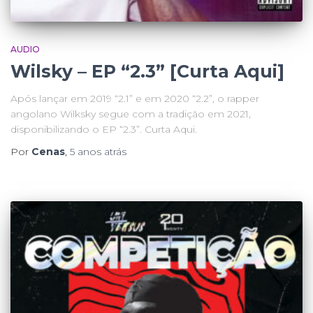
AUDIO
Wilsky – EP “2.3” [Curta Aqui]
Após lançar em 2019 “2.1” e em 2020 “2.2”, o rapper
angolano Wilksky segue com a tradição em 2021,
disponibilizando o EP “2.3”. Curta Aqui.
Por
Cenas
,
5 anos
atrás