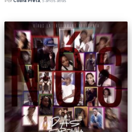
Por
Cobra Preta
,
5 anos
atrás