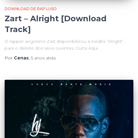
DOWNLOAD DE RAP LUSO
Zart – Alright [Download
Track]
O rapper angolano Zart disponibilizou a inédita “Alright”,
para o deleite dos seus ouvintes. Curta Aqui.
Por
Cenas
,
5 anos
atrás