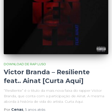
DOWNLOAD DE RAP LUSO
Victor Branda – Resiliente
feat.. Ainat [Curta Aqui]
“Resiliente” é o titulo da mais nova faixa do rapper Victor
Branda, que conta com a participação de Ainat. A mesma
aborda à história de vida do artista. Curta Aqui.
Por
Cenas
,
5 anos
atrás