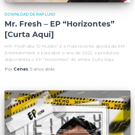
DOWNLOAD DE RAP LUSO
Mr. Fresh – EP “Horizontes”
[Curta Aqui]
MR. Fresh aka “O Mulato” é a mais recente aposta da AM
Entertainment, e para abrir o ano de 2022, a produtora
disponibiliza o EP “Horizontes” do artista. Curta Aqui.
Por
Cenas
,
5 anos
atrás