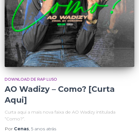
DOWNLOAD DE RAP LUSO
AO Wadizy – Como? [Curta
Aqui]
Curta aqui a mais nova faixa de AO Wadizy intitulada
“Como?”.
Por
Cenas
,
5 anos
atrás