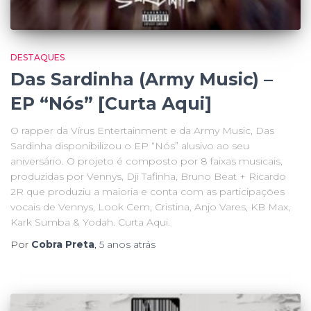
DESTAQUES
Das Sardinha (Army Music) –
EP “Nós” [Curta Aqui]
O rapper da Vírus Entertainment e da Army Music, Das
Sardinha disponibilizou o EP “Nós” alusivo ao seu
aniversário. O projeto é composto por 8 faixas musicais,
produzidas por Vennys, Dji Tafinha, Bruno Beat + Ricardo
2R que produziu a maioria e conta com as participações
vocais de Vennys, Look Cem, Cristina, Anjo Vares, KB Max,
Kark Sumba & Yodah. Curta Aqui.
Por
Cobra Preta
,
5 anos
atrás