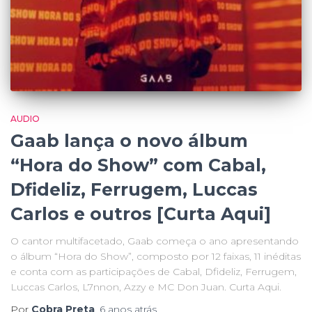
AUDIO
Gaab lança o novo álbum
“Hora do Show” com Cabal,
Dfideliz, Ferrugem, Luccas
Carlos e outros [Curta Aqui]
O cantor multifacetado, Gaab começa o ano apresentando
o álbum “Hora do Show”, composto por 12 faixas, 11 inéditas
e conta com as participações de Cabal, Dfideliz, Ferrugem,
Luccas Carlos, L7nnon, Azzy e MC Don Juan. Curta Aqui.
Por
Cobra Preta
,
6 anos
atrás