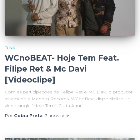
FUNK
WCnoBEAT- Hoje Tem Feat.
Filipe Ret & Mc Davi
[Videoclipe]
Com as participações de Felipe Ret e MC Davi, o produtor
associado a Medelin Records, WCnoBeat disponibilizou o
vídeo single “Hoje Tem”. Curta Aqui.
Por
Cobra Preta
,
7 anos
atrás