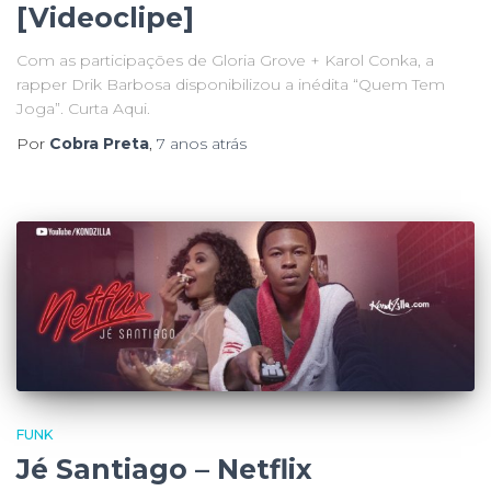
[Videoclipe]
Com as participações de Gloria Grove + Karol Conka, a
rapper Drik Barbosa disponibilizou a inédita “Quem Tem
Joga”. Curta Aqui.
Por
Cobra Preta
,
7 anos
atrás
FUNK
Jé Santiago – Netflix