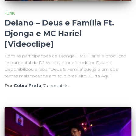
FUNK
Delano – Deus e Família Ft.
Djonga e MC Hariel
[Videoclipe]
Com as participações de Djonga + MC Hariel e produção
instrumental de DJ W, o cantor e produtor Delano
disponibilizou a faixa “Deus & Família”que já é um dos
temas mais tocados em solo brasileiro. Curta Aqui.
Por
Cobra Preta
,
7 anos
atrás