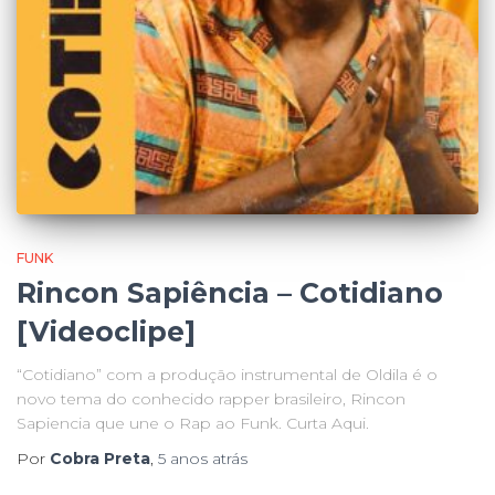
FUNK
Rincon Sapiência – Cotidiano
[Videoclipe]
“Cotidiano” com a produção instrumental de Oldila é o
novo tema do conhecido rapper brasileiro, Rincon
Sapiencia que une o Rap ao Funk. Curta Aqui.
Por
Cobra Preta
,
5 anos
atrás