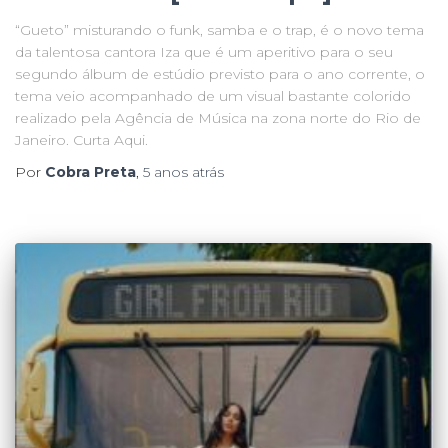
“Gueto” misturando o funk, samba e o trap, é o novo tema
da talentosa cantora Iza que é um aperitivo para o seu
segundo álbum de estúdio previsto para o ano corrente, o
tema veio acompanhado de um visual bastante colorido
realizado pela Agência de Música na zona norte do Rio de
Janeiro. Curta Aqui.
Por
Cobra Preta
,
5 anos
atrás