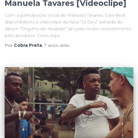
Manuela Tavares [Videoclipe]
Com a participação vocal de Manuela Tavares, Gaia Beat
disponibilizou o videoclipe da faixa “Já Deu” extraída do
álbum “Orgulho do Alvalade” lançado muito recentemente
pelo produtor. Curta Aqui.
Por
Cobra Preta
,
7 anos
atrás