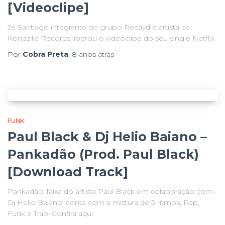
[Videoclipe]
Jé Santiago integrante do grupo Recayd e artista da
Kondzilla Records liberou o videoclipe do seu single Netflix
Por
Cobra Preta
,
8 anos
atrás
FUNK
Paul Black & Dj Helio Baiano –
Pankadão (Prod. Paul Black)
[Download Track]
Pankadão, faixa do artista Paul Black em colaboração com
Dj Helio Baiano, conta com a mistura de 3 ritmos, Rap,
Funk e Trap. Confira aqui.