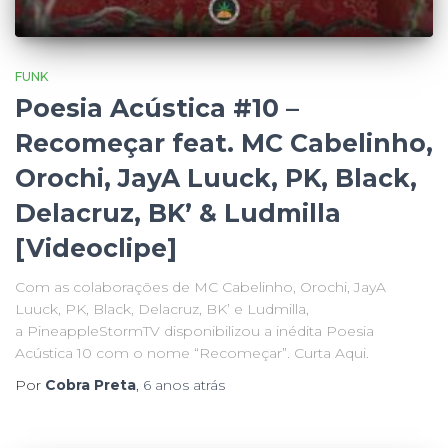
FUNK
Poesia Acústica #10 –
Recomeçar feat. MC Cabelinho,
Orochi, JayA Luuck, PK, Black,
Delacruz, BK’ & Ludmilla
[Videoclipe]
Com as colaborações de MC Cabelinho, Orochi, JayA
Luuck, PK, Black, Delacruz, BK’ e Ludmilla,
a PineappleStormTV disponibilizou a inédita Poesia
Acústica 10 com o nome “Recomeçar”. Curta Aqui.
Por
Cobra Preta
,
6 anos
atrás