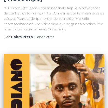
“Girl From Rio” com uma sonoridade trap, é o novo tema
da conhecida funkeira, Anitta. A mesma contem samples da
clássica “Garota de Ipanema” de Tom Jobim e veio
acompanhada de um videoclipe que segundo a artista “é o
mais caro da sua carreira”. Curta Aqui.
Por
Cobra Preta
,
5 anos
atrás