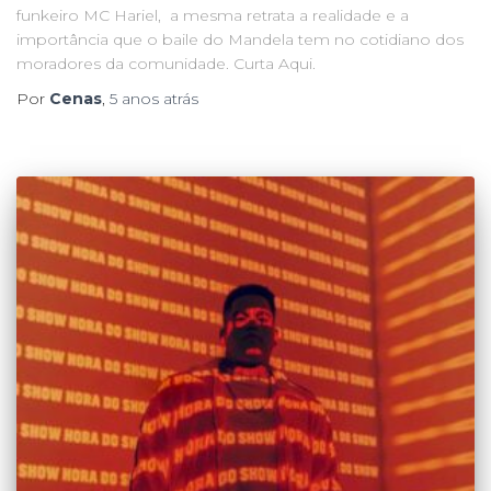
funkeiro MC Hariel, a mesma retrata a realidade e a
importância que o baile do Mandela tem no cotidiano dos
moradores da comunidade. Curta Aqui.
Por
Cenas
,
5 anos
atrás