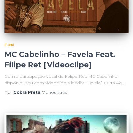
FUNK
MC Cabelinho – Favela Feat.
Filipe Ret [Videoclipe]
Com a participação vocal de Felipe Ret, MC Cabelinho
disponibilizou com videoclipe a inédita “Favela”. Curta Aqui.
Por
Cobra Preta
,
7 anos
atrás