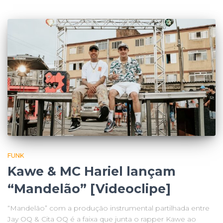
FUNK
Kawe & MC Hariel lançam
“Mandelão” [Videoclipe]
“Mandelão” com a produção instrumental partilhada entre
Jay OQ & Cita OQ é a faixa que junta o rapper Kawe ao