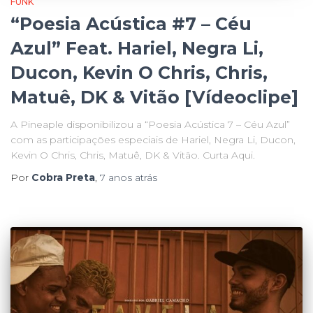
FUNK
“Poesia Acústica #7 – Céu
Azul” Feat. Hariel, Negra Li,
Ducon, Kevin O Chris, Chris,
Matuê, DK & Vitão [Vídeoclipe]
A Pineaple disponibilizou a “Poesia Acústica 7 – Céu Azul”
com as participações especiais de Hariel, Negra Li, Ducon,
Kevin O Chris, Chris, Matuê, DK & Vitão. Curta Aqui.
Por
Cobra Preta
,
7 anos
atrás