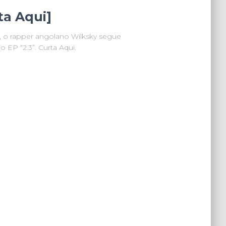
ta Aqui]
”, o rapper angolano Wilksky segue
 EP “2.3”. Curta Aqui.