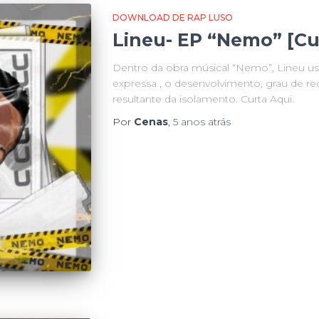
DOWNLOAD DE RAP LUSO
Lineu- EP “Nemo” [Cu
Dentro da obra músical “Nemo”, Lineu usa
expressa , o desenvolvimento, grau de re
resultante da isolamento. Curta Aqui.
Por
Cenas
,
5 anos
atrás