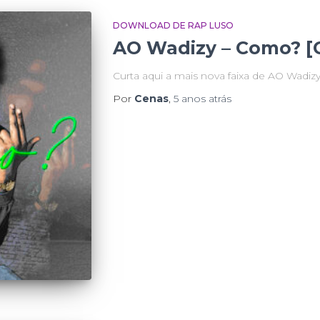
DOWNLOAD DE RAP LUSO
AO Wadizy – Como? [C
Curta aqui a mais nova faixa de AO Wadizy
Por
Cenas
,
5 anos
atrás