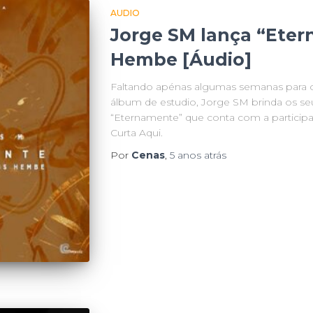
AUDIO
Jorge SM lança “Eter
Hembe [Áudio]
Faltando apénas algumas semanas para 
álbum de estudio, Jorge SM brinda os seu
“Eternamente” que conta com a participa
Curta Aqui.
Por
Cenas
,
5 anos
atrás