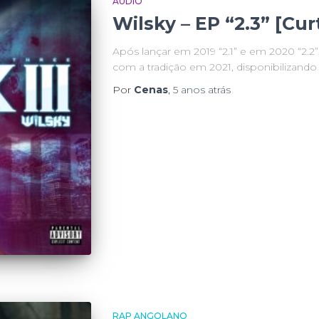
AUDIO
Wilsky – EP “2.3” [Cur
Após lançar em 2019 “2.1” e em 2020 “2.2
com a tradição em 2021, disponibilizando o
Por
Cenas
,
5 anos
atrás
RAP ANGOLANO