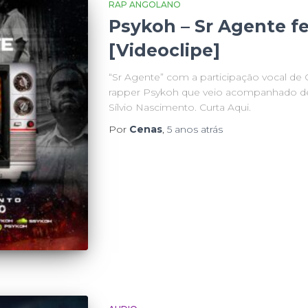
RAP ANGOLANO
Psykoh – Sr Agente fe
[Videoclipe]
“Sr Agente” com a participação vocal de 
rapper Psykoh que veio acompanhado de
Sílvio Nascimento. Curta Aqui.
Por
Cenas
,
5 anos
atrás