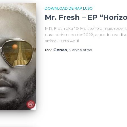
DOWNLOAD DE RAP LUSO
Mr. Fresh – EP “Horiz
MR. Fresh aka “O Mulato” é a mais recen
para abrir o ano de 2022, a produtora dis
artista. Curta Aqui.
Por
Cenas
,
5 anos
atrás