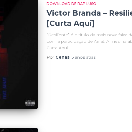
DOWNLOAD DE RAP LUSO
Victor Branda – Resili
[Curta Aqui]
“Resiliente” é o titulo da mais nova faixa
com a participação de Ainat. A mesma abor
Curta Aqui.
Por
Cenas
,
5 anos
atrás