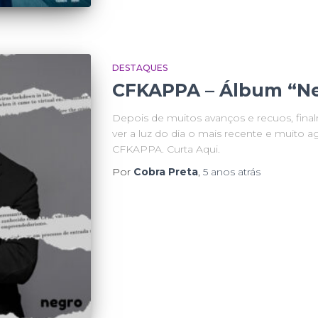
DESTAQUES
CFKAPPA – Álbum “Ne
Depois de muitos avanços e recuos, fin
ver a luz do dia o mais recente e muito 
CFKAPPA. Curta Aqui.
Por
Cobra Preta
,
5 anos
atrás