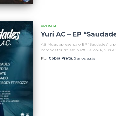
KIZOMBA
Yuri AC – EP “Saudade
AB Music apresenta o EP “Saudades” o p
compositor do estilo R&B e Zouk, Yuri A
Por
Cobra Preta
,
5 anos
atrás