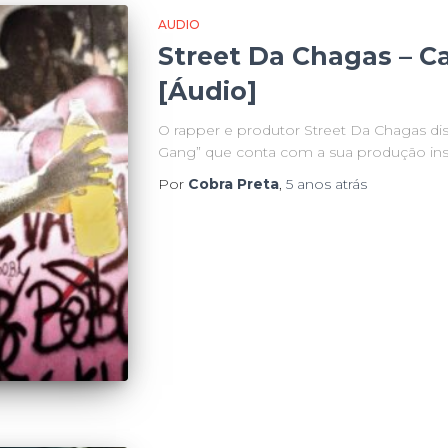
AUDIO
Street Da Chagas – 
[Áudio]
O rapper e produtor Street Da Chagas dis
Gang” que conta com a sua produção inst
Por
Cobra Preta
,
5 anos
atrás