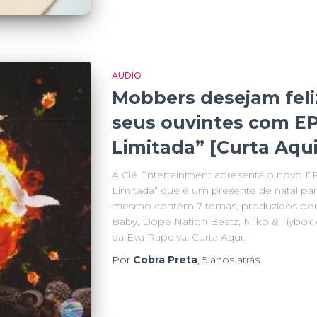
AUDIO
Mobbers desejam feliz
seus ouvintes com EP
Limitada” [Curta Aqui
A Clé Entertainment apresenta o novo E
Limitada” que é um presente de natal par
mesmo contém 7 temas, produzidos por 
Baby, Dope Nation Beatz, Niiko & Tiybox 
da Eva Rapdiva. Curta Aqui.
Por
Cobra Preta
,
5 anos
atrás