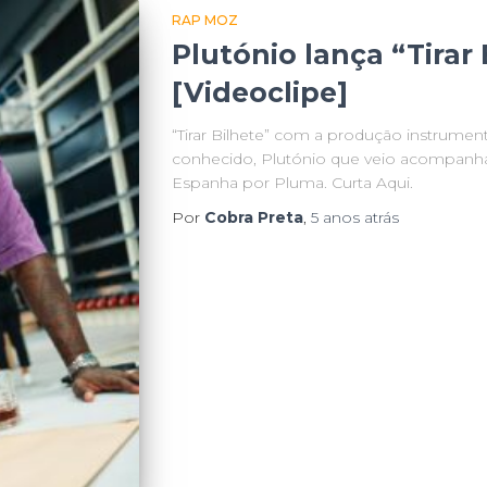
RAP MOZ
Plutónio lança “Tirar 
[Videoclipe]
“Tirar Bilhete” com a produção instrume
conhecido, Plutónio que veio acompanha
Espanha por Pluma. Curta Aqui.
Por
Cobra Preta
,
5 anos
atrás