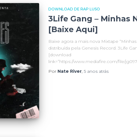
DOWNLOAD DE RAP LUSO
3Life Gang – Minhas N
[Baixe Aqui]
Baixe agora a mais nova Mixtape “Minhas
distribuída pela Genesis Record. 3Life Ga
[download
link=”https://www.mediafire.com/file/jg0
Por
Nate River
,
5 anos
atrás