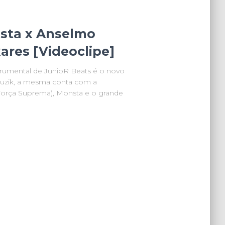
sta x Anselmo
ares [Videoclipe]
trumental de JunioR Beats é o novo
Muzik, a mesma conta com a
Força Suprema), Monsta e o grande