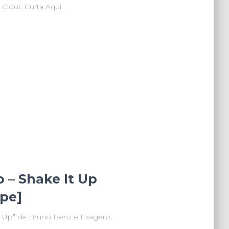
Clout. Curta Aqui.
 – Shake It Up
ipe]
 It Up” de Bruno Benz e Exagero,