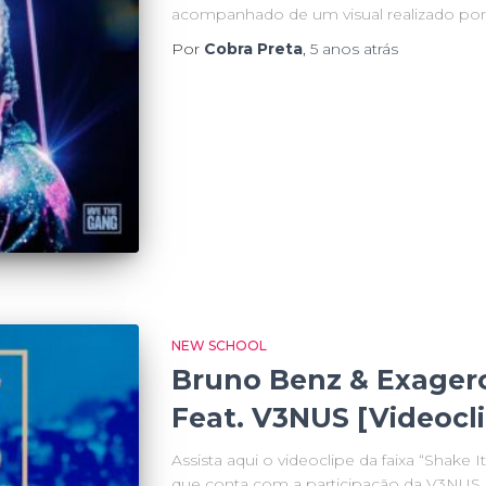
acompanhado de um visual realizado por 
Por
Cobra Preta
,
5 anos
atrás
NEW SCHOOL
Bruno Benz & Exagero
Feat. V3NUS [Videocl
Assista aqui o videoclipe da faixa “Shake
que conta com a participação da V3NUS.