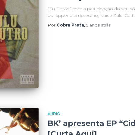
“Eu Posso” com a participação do seu s
do rapper e empresário, Naice Zulu. Curta
Por
Cobra Preta
,
5 anos
atrás
AUDIO
BK’ apresenta EP “Ci
[Curta Aqui]