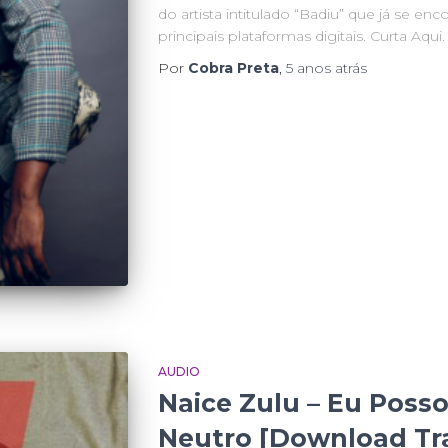
do artista intitulado “Badiu” que já se enc
principais plataformas digitais. Curta Aqui.
Por
Cobra Preta
,
5 anos
atrás
AUDIO
Naice Zulu – Eu Posso
Neutro [Download Tr