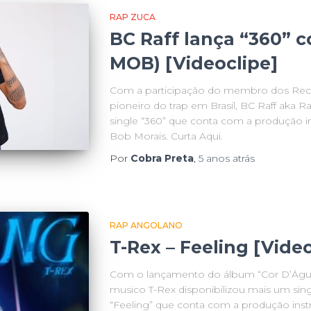
RAP ZUCA
BC Raff lança “360” 
MOB) [Videoclipe]
Com a participação do membro dos Rec
pioneiro do trap em Brasil, BC Raff aka Ra
single “360” que conta com a produção in
Bob Morais. Curta Aqui.
Por
Cobra Preta
,
5 anos
atrás
RAP ANGOLANO
T-Rex – Feeling [Video
Com o lançamento do álbum “Cor D’Água
musico T-Rex disponibilizou mais um sin
“Feeling” que conta com a produção instr