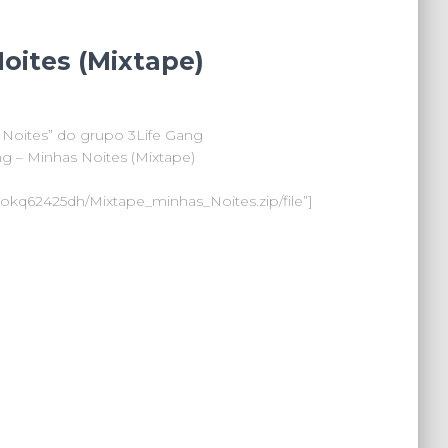
oites (Mixtape)
 Noites” do grupo 3Life Gang
ng – Minhas Noites (Mixtape)
97okq62425dh/Mixtape_minhas_Noites.zip/file”]