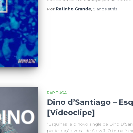
Por
Ratinho Grande
,
5 anos
atrás
RAP TUGA
Dino d’Santiago – Esq
[Videoclipe]
“Esquinas” é o novo single de Dino D’Sa
participação vocal de Slow J. O tema é e