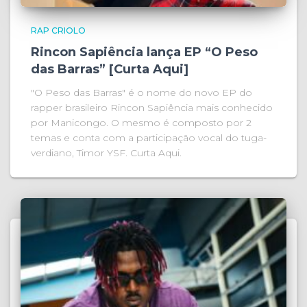
RAP CRIOLO
Rincon Sapiência lança EP “O Peso
das Barras” [Curta Aqui]
"O Peso das Barras" é o nome do novo EP do
rapper brasileiro Rincon Sapiência mais conhecido
por Manicongo. O mesmo é composto por 2
temas e conta com a participação vocal do tuga-
verdiano, Timor YSF. Curta Aqui.