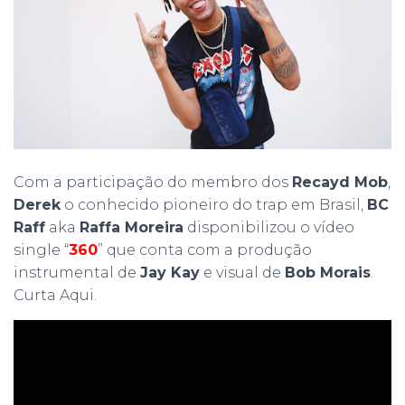
Com a participação do membro dos
Recayd Mob
,
Derek
o conhecido pioneiro do trap em Brasil,
BC
Raff
aka
Raffa Moreira
disponibilizou o vídeo
single “
360
” que conta com a produção
instrumental de
Jay Kay
e visual de
Bob Morais
.
Curta Aqui.