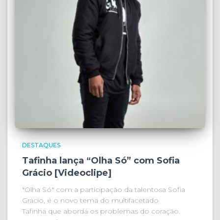
DESTAQUES
Tafinha lança “Olha Só” com Sofia
Grácio [Videoclipe]
"Olha Só" com a participação da talentosa Sofia
Grácio, é o novo tema do multifacetado
Tafinha que aborda os problemas do coração.