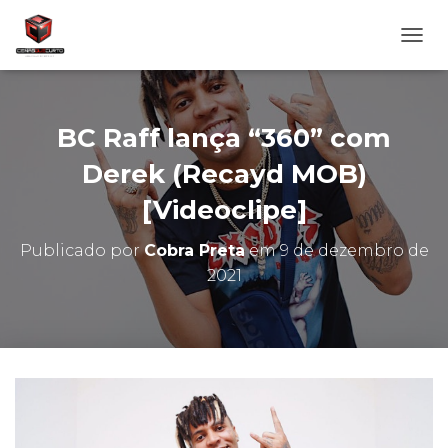
A
L
T
E
R
BC Raff lança “360” com
N
A
Derek (Recayd MOB)
R
[Videoclipe]
N
A
V
Publicado por
Cobra Preta
em
9 de dezembro de
E
2021
G
A
Ç
Ã
O