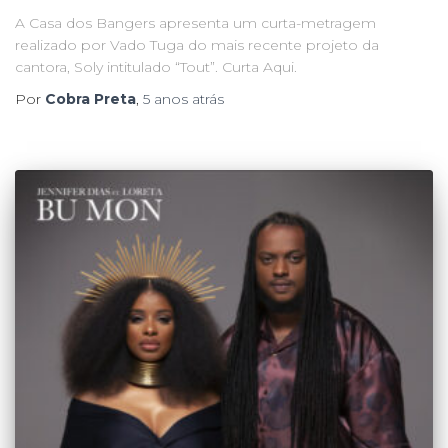
A Casa dos Bangers apresenta um curta-metragem
realizado por Vado Tuga do mais recente projeto da
cantora, Soly intitulado “Tout”. Curta Aqui.
Por
Cobra Preta
,
5 anos
atrás