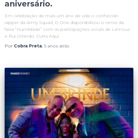
aniversário.
Em celebração de mais um ano de vida o conhecido
rapper da Army Squad, D One disponibilizou o remix da
faixa “Humildade” com as participações vocais de Lemouz
e Rui Orlando. Curta Aqui.
Por
Cobra Preta
,
5 anos
atrás