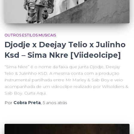
OUTROS ESTILOS MUSICAIS
Djodje x Deejay Telio x Julinho
Ksd – Sima Nkre [Viideolcipe]
“Sima Nkre” é o nome da faixa que junta Djodje, Deejay
Telio & Julinhho KSD. A mesma conta com a produção
instrumental partilhada entre Mr Marley & Sab Boy e veio
acompanhada de um videoclipe realizado por Wilsoldiers &
Sab Boy. Curta Aqui.
Por
Cobra Preta
,
5 anos
atrás