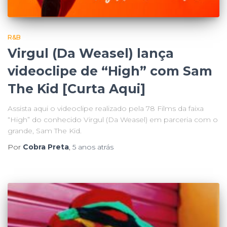
R&B
Virgul (Da Weasel) lança
videoclipe de “High” com Sam
The Kid [Curta Aqui]
Assista aqui o videoclipe realizado pela 78 Films da faixa
“High” do conhecido Virgul (Da Weasel) em parceria com o
grande, Sam The Kid.
Por
Cobra Preta
,
5 anos
atrás