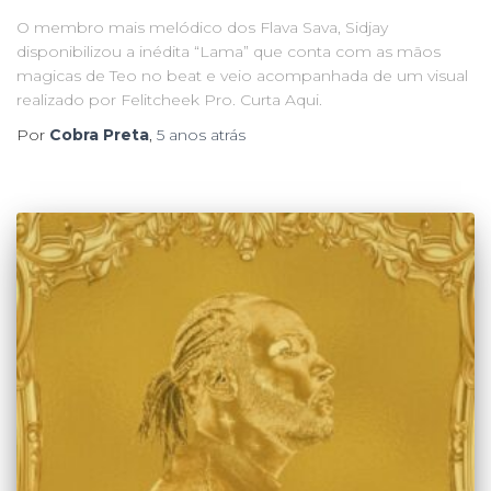
O membro mais melódico dos Flava Sava, Sidjay
disponibilizou a inédita “Lama” que conta com as mãos
magicas de Teo no beat e veio acompanhada de um visual
realizado por Felitcheek Pro. Curta Aqui.
Por
Cobra Preta
,
5 anos
atrás