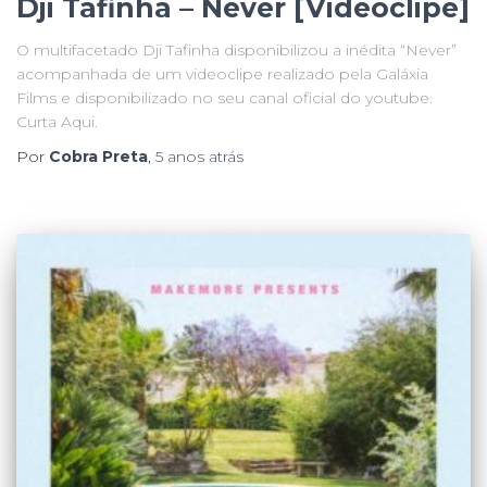
Dji Tafinha – Never [Videoclipe]
O multifacetado Dji Tafinha disponibilizou a inédita “Never”
acompanhada de um videoclipe realizado pela Galáxia
Films e disponibilizado no seu canal oficial do youtube.
Curta Aqui.
Por
Cobra Preta
,
5 anos
atrás