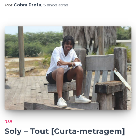
Por
Cobra Preta
,
5 anos
atrás
R&B
Soly – Tout [Curta-metragem]