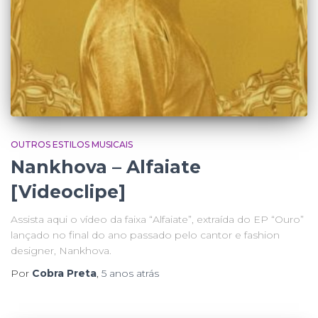
OUTROS ESTILOS MUSICAIS
Nankhova – Alfaiate
[Videoclipe]
Assista aqui o vídeo da faixa “Alfaiate”, extraída do EP “Ouro”
lançado no final do ano passado pelo cantor e fashion
designer, Nankhova.
Por
Cobra Preta
,
5 anos
atrás