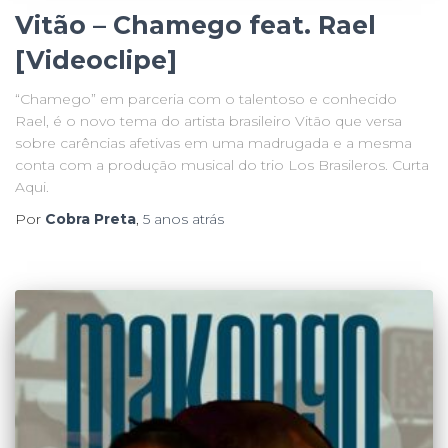
Vitão – Chamego feat. Rael
[Videoclipe]
“Chamego” em parceria com o talentoso e conhecido
Rael, é o novo tema do artista brasileiro Vitão que versa
sobre carências afetivas em uma madrugada e a mesma
conta com a produção musical do trio Los Brasileros. Curta
Aqui.
Por
Cobra Preta
,
5 anos
atrás