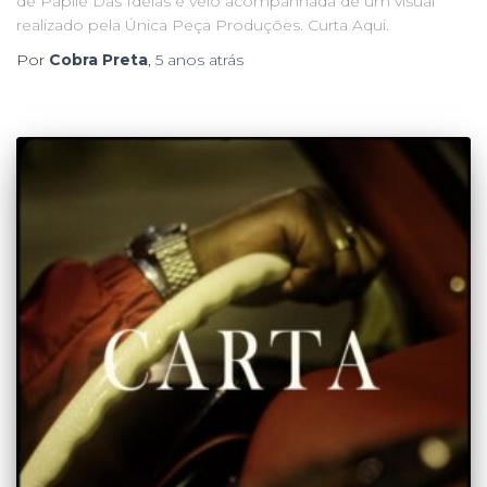
de Papilé Das Ideias e veio acompanhada de um visual
realizado pela Única Peça Produções. Curta Aqui.
Por
Cobra Preta
,
5 anos
atrás