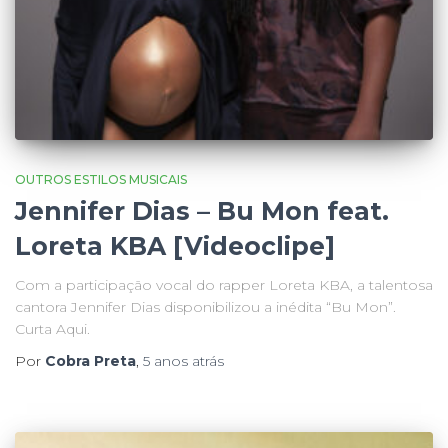
OUTROS ESTILOS MUSICAIS
Jennifer Dias – Bu Mon feat.
Loreta KBA [Videoclipe]
Com a participação vocal do rapper Loreta KBA, a talentosa
cantora Jennifer Dias disponibilizou a inédita “Bu Mon”.
Curta Aqui.
Por
Cobra Preta
,
5 anos
atrás