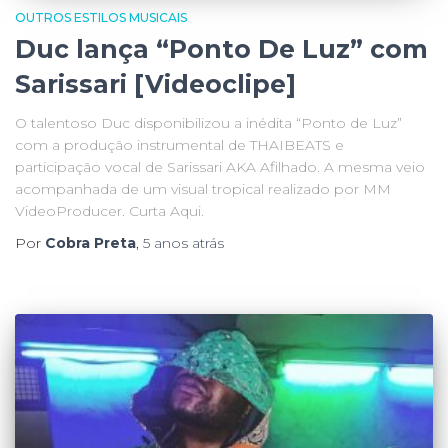
OUTROS ESTILOS MUSICAIS
Duc lança “Ponto De Luz” com
Sarissari [Videoclipe]
O talentoso Duc disponibilizou a inédita “Ponto de Luz”
com a produção instrumental de THAIBEATS e
participação vocal de Sarissari AKA Afilhado. A mesma veio
acompanhada de um visual tropical realizado por MM
VideoProducer. Curta Aqui.
Por
Cobra Preta
,
5 anos
atrás