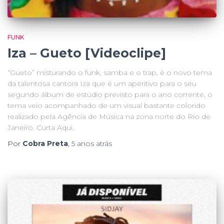
FUNK
Iza – Gueto [Videoclipe]
“Gueto” misturando o funk, samba e o trap, é o novo tema
da talentosa cantora Iza que é um aperitivo para o seu
segundo álbum de estúdio previsto para o ano corrente, o
tema veio acompanhado de um visual bastante colorido
realizado pela Agência de Música na zona norte do Rio de
Janeiro. Curta Aqui.
Por
Cobra Preta
,
5 anos
atrás