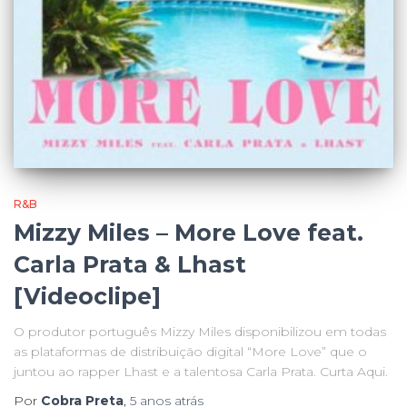
R&B
Mizzy Miles – More Love feat.
Carla Prata & Lhast
[Videoclipe]
O produtor português Mizzy Miles disponibilizou em todas
as plataformas de distribuição digital “More Love” que o
juntou ao rapper Lhast e a talentosa Carla Prata. Curta Aqui.
Por
Cobra Preta
,
5 anos
atrás