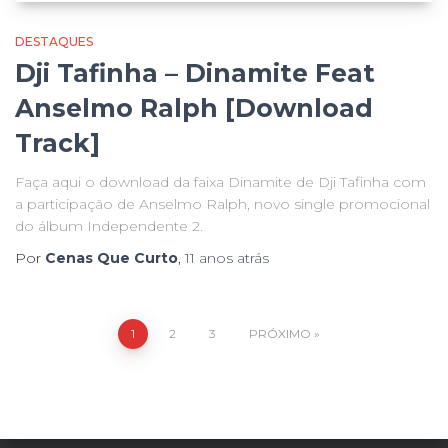
DESTAQUES
Dji Tafinha – Dinamite Feat
Anselmo Ralph [Download
Track]
Faça aqui o download da faixa Dinamite de Dji Tafinha com
a participação de Anselmo Ralph, novo single promocional
do álbum Independente 2.
Por
Cenas Que Curto
,
11 anos
atrás
Paginação
1
2
3
PRÓXIMO
de
posts