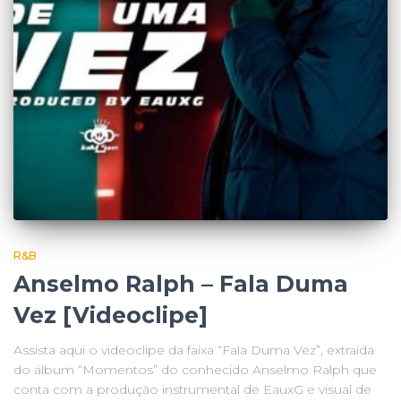
R&B
Anselmo Ralph – Fala Duma
Vez [Videoclipe]
Assista aqui o videoclipe da faixa “Fala Duma Vez”, extraída
do álbum “Momentos” do conhecido Anselmo Ralph que
conta com a produção instrumental de EauxG e visual de