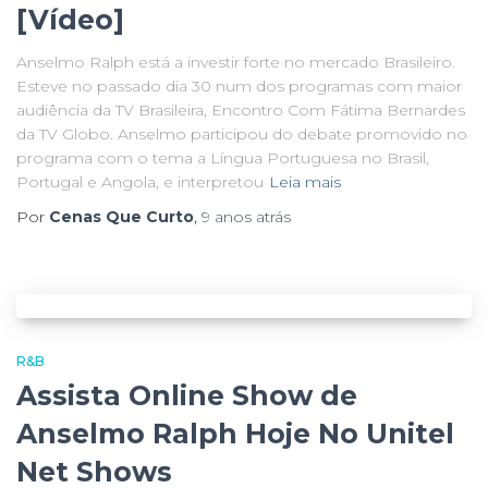
[Vídeo]
Anselmo Ralph está a investir forte no mercado Brasileiro.
Esteve no passado dia 30 num dos programas com maior
audiência da TV Brasileira, Encontro Com Fátima Bernardes
da TV Globo. Anselmo participou do debate promovido no
programa com o tema a Língua Portuguesa no Brasil,
Portugal e Angola, e interpretou
Leia mais
Por
Cenas Que Curto
,
9 anos
atrás
R&B
Assista Online Show de
Anselmo Ralph Hoje No Unitel
Net Shows