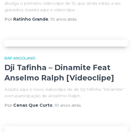
divulga o primeiro videoclipe de 15, que ainda estão a ser
gravados. Assista aqui o videoclipe.
Por
Ratinho Grande
,
10 anos
atrás
RAP ANGOLANO
Dji Tafinha – Dinamite Feat
Anselmo Ralph [Videoclipe]
Assista aqui o novo videoclipe de de Dji Tafinha “Dinamite”
com participação de Anselmo Ralph.
Por
Cenas Que Curto
,
10 anos
atrás