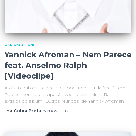
RAP ANGOLANO
Yannick Afroman – Nem Parece
feat. Anselmo Ralph
[Videoclipe]
Assista aqui o visual realizado por Hochi Fu da faixa “Nem
Parece” com a participação vocal de Anselmo Ralph,
extraída do álbum “Outros Mundos” de Yannick Afroman.
Por
Cobra Preta
,
5 anos
atrás