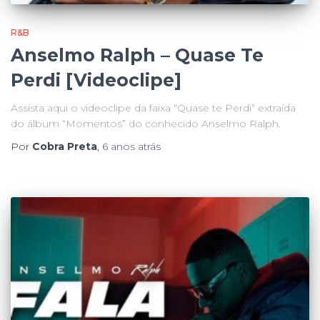
R&B
Anselmo Ralph – Quase Te
Perdi [Videoclipe]
Assista aqui o videoclipe da faixa “Quase te Perdi” extraída
do álbum “Momentos” do conhecido Anselmo Ralph.
Por
Cobra Preta
,
6 anos
atrás