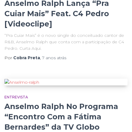
Anselmo Ralph Lança “Pra
Cuiar Mais” Feat. C4 Pedro
[Videoclipe]
“Pra Cuiar Mais” é o novo single do conceituado cantor de
R&B, Anselmo Ralph que conta com a participação de C4
Pedro. Curta Aqui.
Por
Cobra Preta
,
7 anos
atrás
ENTREVISTA
Anselmo Ralph No Programa
“Encontro Com a Fátima
Bernardes” da TV Globo