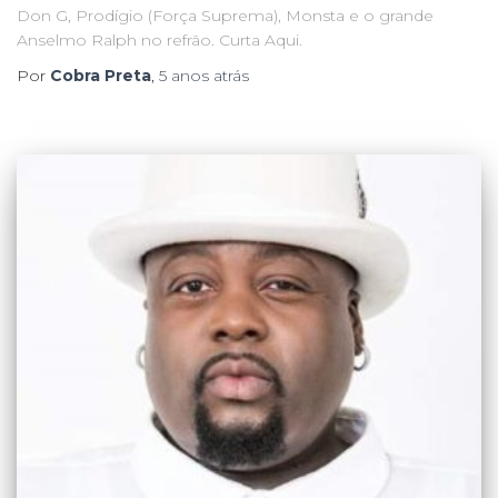
Don G, Prodígio (Força Suprema), Monsta e o grande
Anselmo Ralph no refrão. Curta Aqui.
Por
Cobra Preta
,
5 anos
atrás