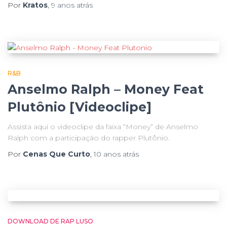
Por
Kratos
,
9 anos
atrás
R&B
Anselmo Ralph – Money Feat
Plutônio [Videoclipe]
Assista aqui o videoclipe da faixa “Money” de Anselmo
Ralph com a participação do rapper Plutônio.
Por
Cenas Que Curto
,
10 anos
atrás
DOWNLOAD DE RAP LUSO