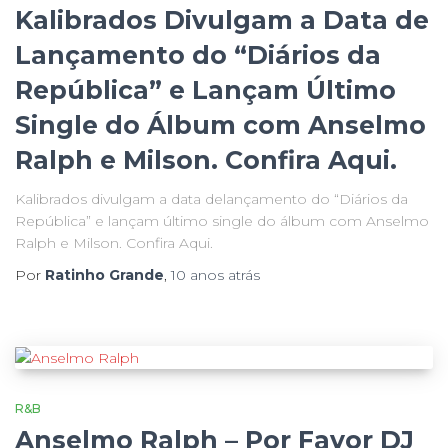
Kalibrados Divulgam a Data de
Lançamento do “Diários da
República” e Lançam Último
Single do Álbum com Anselmo
Ralph e Milson. Confira Aqui.
Kalibrados divulgam a data delançamento do “Diários da
República” e lançam último single do álbum com Anselmo
Ralph e Milson. Confira Aqui.
Por
Ratinho Grande
,
10 anos
atrás
R&B
Anselmo Ralph – Por Favor DJ