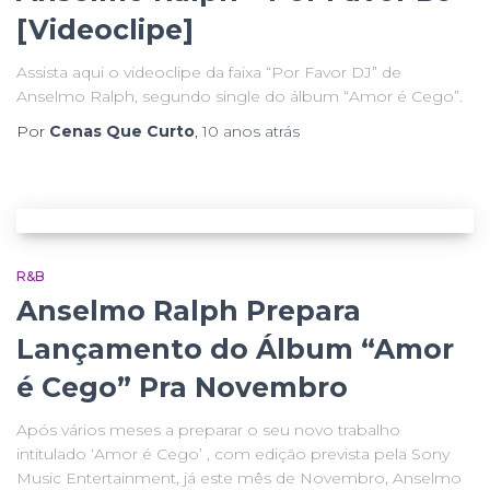
[Videoclipe]
Assista aqui o videoclipe da faixa “Por Favor DJ” de
Anselmo Ralph, segundo single do álbum “Amor é Cego”.
Por
Cenas Que Curto
,
10 anos
atrás
R&B
Anselmo Ralph Prepara
Lançamento do Álbum “Amor
é Cego” Pra Novembro
Após vários meses a preparar o seu novo trabalho
intitulado ‘Amor é Cego’ , com edição prevista pela Sony
Music Entertainment, já este mês de Novembro, Anselmo