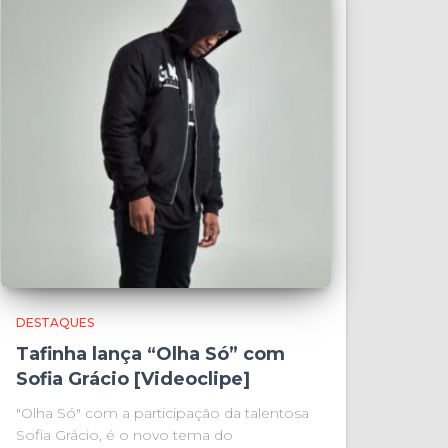
DESTAQUES
Tafinha lança “Olha Só” com
Sofia Grácio [Videoclipe]
"Olha Só" com a participação da talentosa
Sofia Grácio, é o novo tema do