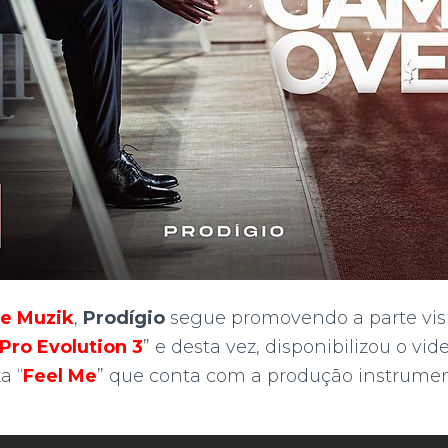
e Muzik
,
Prodígio
segue promovendo a parte vis
Pro Evolution 3
” e desta vez, disponibilizou o vid
a “
Feel Me
” que conta com a produção instrume