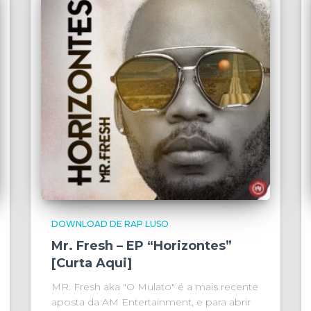
DOWNLOAD DE RAP LUSO
Mr. Fresh – EP “Horizontes”
[Curta Aqui]
MR. Fresh aka "O Mulato" é a mais recente
aposta da AM Entertainment, e para abrir