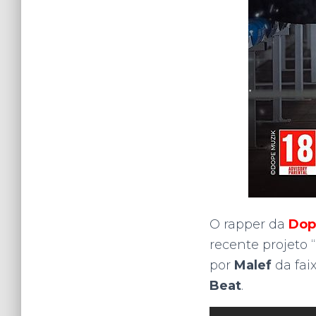
O rapper da
Dop
recente projeto “
por
Malef
da faix
Beat
.