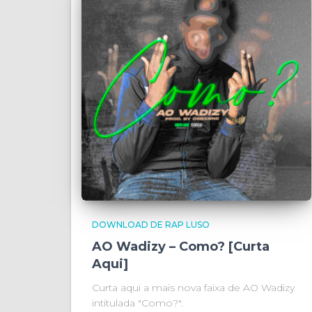
DOWNLOAD DE RAP LUSO
AO Wadizy – Como? [Curta
Aqui]
Curta aqui a mais nova faixa de AO Wadizy
intitulada "Como?".