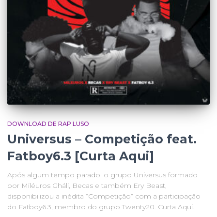
DOWNLOAD DE RAP LUSO
Universus – Competição feat.
Fatboy6.3 [Curta Aqui]
Após algum tempo parado, o grupo Universus formado
por Miléuros Gháli, Becas e também Ery Beast,
disponibilizou a inédita “Competição” com a participação
do Fatboy6.3, membro do grupo Twenty20. Curta Aqui.