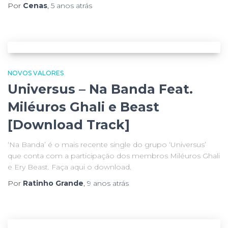
Por
Cenas
,
5 anos
atrás
NOVOS VALORES
Universus – Na Banda Feat.
Miléuros Ghali e Beast
[Download Track]
‘Na Banda’ é o mais recente single do grupo ‘Universus’
que conta com a participação dos membros Miléuros Ghali
e Ery Beast. Faça aqui o download.
Por
Ratinho Grande
,
9 anos
atrás