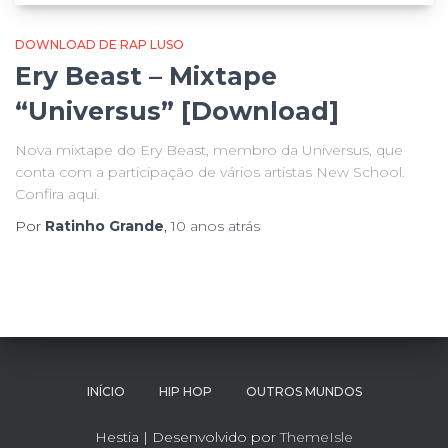
DOWNLOAD DE RAP LUSO
Ery Beast – Mixtape
“Universus” [Download]
Nova mixtape do Ery Beast, membro da Universus, que
conta com a participação de vários artistas New School.
Confira aqui.
Por
Ratinho Grande
,
10 anos
atrás
INÍCIO
HIP HOP
OUTROS MUNDOS
Hestia | Desenvolvido por
ThemeIsle