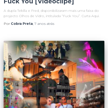
Fuck You [Videoclipe]
A dupla Tekilla e Fred, disponibilizaram mais uma faixa do
projecto Olhos de Vidro, intitulada “Fuck You”. Curta Aqui.
Por
Cobra Preta
,
7 anos
atrás