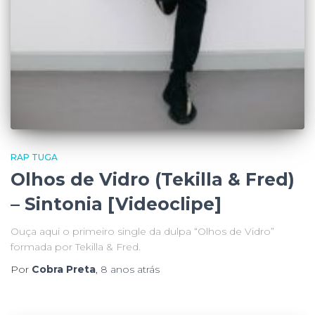
RAP TUGA
Olhos de Vidro (Tekilla & Fred)
– Sintonia [Videoclipe]
Ouça aqui o primeiro single da dulpa “Olhos de Vidro”
formada por Tekilla & Fred.
Por
Cobra Preta
,
8 anos
atrás