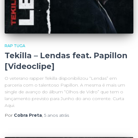
RAP TUGA
Tekilla – Lendas feat. Papillon
[Videoclipe]
O veterano rapper Tekilla disponibilizou “Lendas” em
parceria com o talentoso Papillon. A mesma é mais um
single de avanço do álbum “Olhos de Vidro” que tem o
lançamento previsto para Junho do ano corrente. Curta
Aqui.
Por
Cobra Preta
,
5 anos
atrás