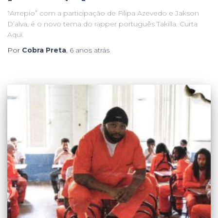
“Arrepio” com a participação de Filipa Azevedo e Jakson
D’alva, é o novo tema do rapper português Takilla. Curta
Aqui.
Por
Cobra Preta
,
6 anos
atrás