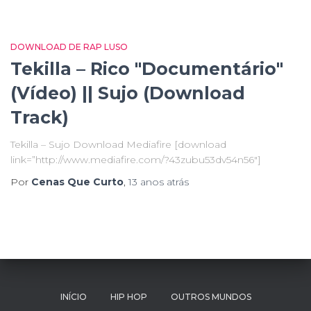
DOWNLOAD DE RAP LUSO
Tekilla – Rico "Documentário"
(Vídeo) || Sujo (Download
Track)
Tekilla – Sujo Download Mediafire [download
link=”http://www.mediafire.com/?43zubu53dv54n56″]
Por
Cenas Que Curto
,
13 anos
atrás
INÍCIO
HIP HOP
OUTROS MUNDOS