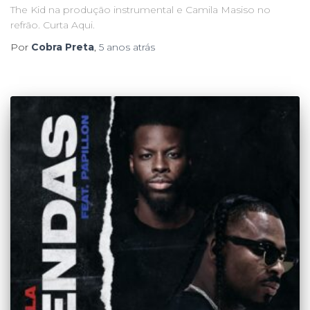
The Kid na produção instrumental e Camila Masiso no
refrão. Curta Aqui.
Por
Cobra Preta
,
5 anos
atrás