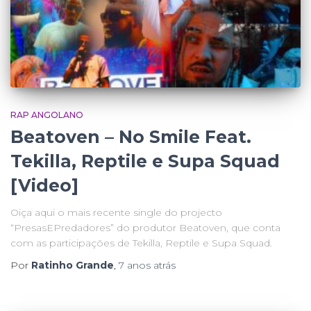
RAP ANGOLANO
Beatoven – No Smile Feat.
Tekilla, Reptile e Supa Squad
[Video]
Oiça aqui o mais recente single do projecto
“PresasEPredadores” do produtor Beatoven, que conta
com as participações de Tekilla, Reptile e Supa Squad.
Por
Ratinho Grande
,
7 anos
atrás