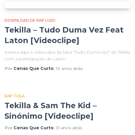
DOWNLOAD DE RAP LUSO
Tekilla – Tudo Duma Vez Feat
Laton [Videoclipe]
Assista aqui o videoclipe da faixa “Tudo Duma Vez” de Tekilla
com a participação de Laton.
Por
Cenas Que Curto
,
10 anos
atrás
RAP TUGA
Tekilla & Sam The Kid –
Sinónimo [Videoclipe]
Por
Cenas Que Curto
,
13 anos
atrás