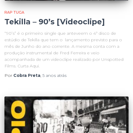
RAP TUGA
Tekilla – 90’s [Videoclipe]
“90’s” é o primeiro single que anteveem o 4º disco de
estúdio de Tekilla que tem o lançamento previsto para o
mês de Junho do ano corrente. A mesma conta com a
produção instrumental de Fred Ferreira e veio
acompanhada de um videoclipe realizado por Unspotted
Films. Curta Aqui.
Por
Cobra Preta
,
5 anos
atrás