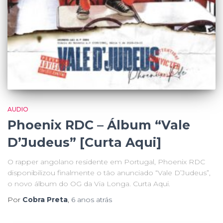
AUDIO
Phoenix RDC – Álbum “Vale
D’Judeus” [Curta Aqui]
O rapper angolano residente em Portugal, Phoenix RDC
disponibilizou finalmente o tão anunciado “Vale D’Judeus”,
o novo álbum do OG da Via Longa. Curta Aqui.
Por
Cobra Preta
,
6 anos
atrás