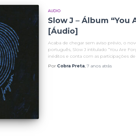
AUDIO
Slow J – Álbum “You 
[Áudio]
Acaba de chegar sem aviso prévio, o no
português, Slow J intitulado “You Are Fo
inéditos e conta com as participações de 
Por
Cobra Preta
,
7 anos
atrás