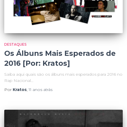
DESTAQUES
Os Álbuns Mais Esperados de
2016 [Por: Kratos]
Saiba aqui quais são os álbuns mais esperados para 2016 no
Rap Nacional…
Por
Kratos
,
11 anos
atrás