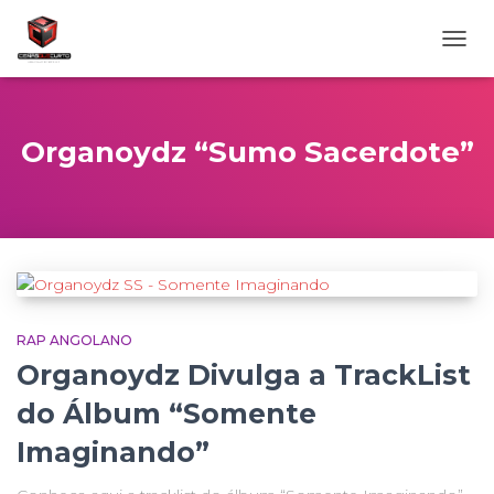
ALTE
NAVE
Organoydz “Sumo Sacerdote”
RAP ANGOLANO
Organoydz Divulga a TrackList
do Álbum “Somente
Imaginando”