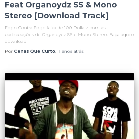
Feat Organoydz SS & Mono
Stereo [Download Track]
Fogo Contra Fogo faixa de 100 Dollarz com as
participações de Organoydz SS e Mono Stereo. Faça aqui o
download
Por
Cenas Que Curto
,
11 anos
atrás