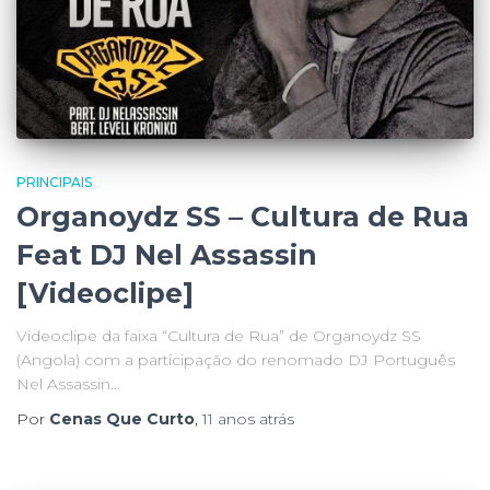
PRINCIPAIS
Organoydz SS – Cultura de Rua
Feat DJ Nel Assassin
[Videoclipe]
Videoclipe da faixa “Cultura de Rua” de Organoydz SS
(Angola) com a participação do renomado DJ Português
Nel Assassin…
Por
Cenas Que Curto
,
11 anos
atrás