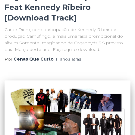
Feat Kennedy Ribeiro
[Download Track]
Carpe Diem, com participação de Kennedy Ribeiro e
produção Camufingo, é mais uma faixa promocional do
álbum Somente Imaginando de Organoydz S.S previsto
para Março deste ano. Faça aqui o download.
Por
Cenas Que Curto
,
11 anos
atrás