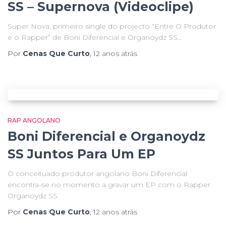
SS – Supernova (Videoclipe)
Super Nova, primeiro single do projecto “Entre O Produtor
e o Rapper” de Boni Diferencial e Organoydz SS…
Por
Cenas Que Curto
,
12 anos
atrás
RAP ANGOLANO
Boni Diferencial e Organoydz
SS Juntos Para Um EP
O conceituado produtor angolano Boni Diferencial
encontra-se no momento a gravar um EP com o Rapper
Organoydz SS
Por
Cenas Que Curto
,
12 anos
atrás