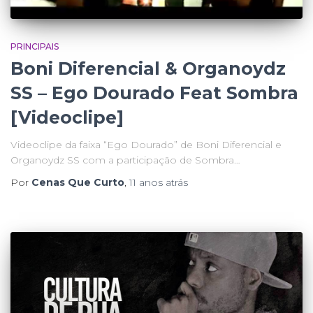
PRINCIPAIS
Boni Diferencial & Organoydz
SS – Ego Dourado Feat Sombra
[Videoclipe]
Videoclipe da faixa “Ego Dourado” de Boni Diferencial e
Organoydz SS com a participação de Sombra…
Por
Cenas Que Curto
,
11 anos
atrás