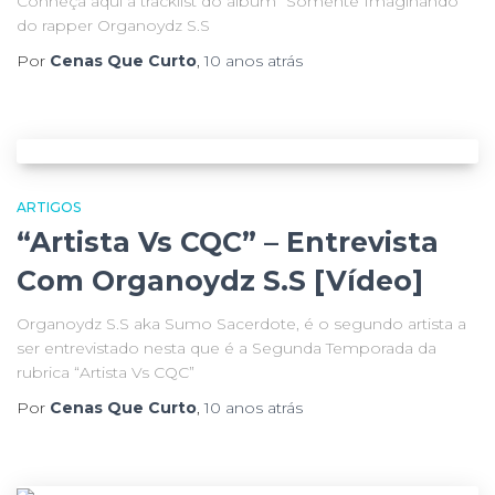
Conheça aqui a tracklist do álbum “Somente Imaginando”
do rapper Organoydz S.S
Por
Cenas Que Curto
,
10 anos
atrás
ARTIGOS
“Artista Vs CQC” – Entrevista
Com Organoydz S.S [Vídeo]
Organoydz S.S aka Sumo Sacerdote, é o segundo artista a
ser entrevistado nesta que é a Segunda Temporada da
rubrica “Artista Vs CQC”
Por
Cenas Que Curto
,
10 anos
atrás