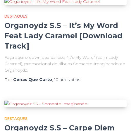
DESTAQUES
Organoydz S.S – It’s My Word
Feat Lady Caramel [Download
Track]
Faça aqui o download da faixa “It’s My Word” (com Lady
Caramel), promocional do álbum Somente Imaginando de
Organoydz.
Por
Cenas Que Curto
,
10 anos
atrás
DESTAQUES
Organoydz S.S – Carpe Diem