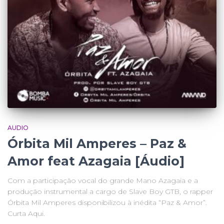
AUDIO
Órbita Mil Amperes – Paz &
Amor feat Azagaia [Áudio]
Com a participação vocal do grande Mano Azagaia e a
produção instrumental a cargo de Slave Boy GTB, o rapper
Órbita Mil Amperes disponibilizou à inédita “Paz & Amor”.
Curta Aqui.