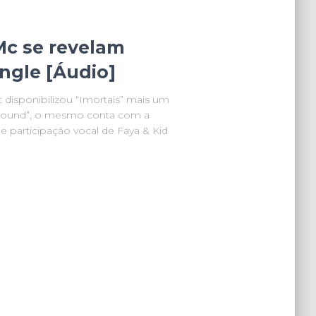
Mc se revelam
ngle [Áudio]
 disponibilizou “Imortais” mais um
ground”, o mesmo conta com a
 participação vocal de Faya & Kid