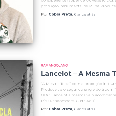
do experiente rapper de Odivelas (ODC),
produção instrumental de P Tha Producer.
Por
Cobra Preta
,
6 anos
atrás
RAP ANGOLANO
Lancelot – A Mesma T
“A Mesma Tecla” com a produção instrum
Producer, é o segundo single do álbum 
ODC, Lancelot a mesma veio acompanhad
Rick Randomness. Curta Aqui.
Por
Cobra Preta
,
6 anos
atrás