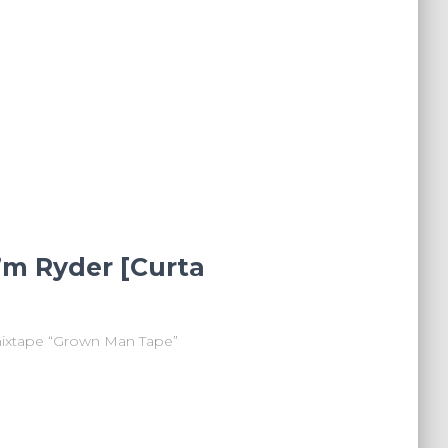
’m Ryder [Curta
 mixtape “Grown Man Tape”