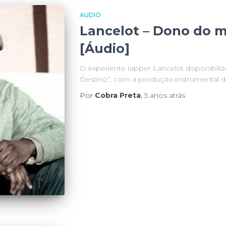
AUDIO
Lancelot – Dono do 
[Áudio]
O experiente rapper Lancelot disponibili
Destino”, com a produção instrumental de
Por
Cobra Preta
,
5 anos
atrás