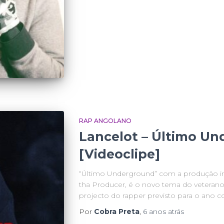
RAP ANGOLANO
Lancelot – Último U
[Videoclipe]
“Último Underground” com a produção in
tha Producer, é o novo tema do veteran
projecto do rapper previsto para o ano co
Por
Cobra Preta
,
6 anos
atrás