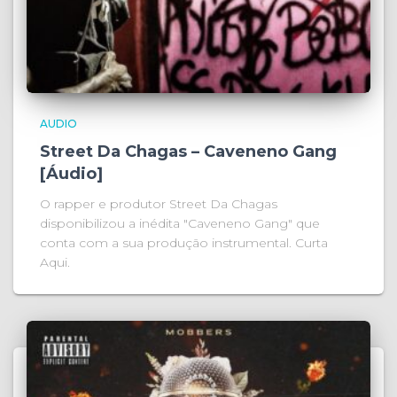
AUDIO
Street Da Chagas – Caveneno Gang
[Áudio]
O rapper e produtor Street Da Chagas
disponibilizou a inédita "Caveneno Gang" que
conta com a sua produção instrumental. Curta
Aqui.