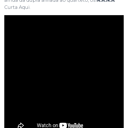
ainda da dupla afiliada ao quarteto, os
N.A.N.A
.
Curta Aqui.