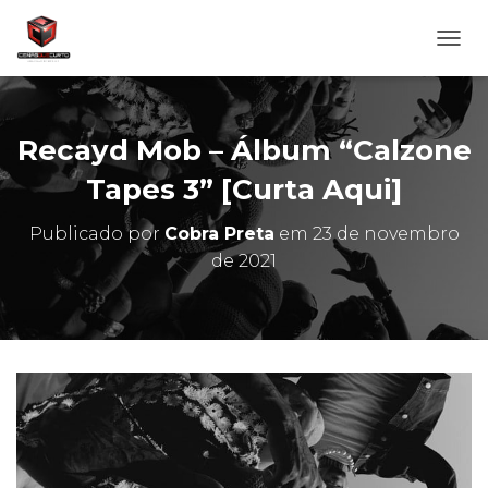
A
L
T
E
R
Recayd Mob – Álbum “Calzone
N
A
Tapes 3” [Curta Aqui]
R
N
Publicado por
Cobra Preta
em
23 de novembro
A
de 2021
V
E
G
A
Ç
Ã
O