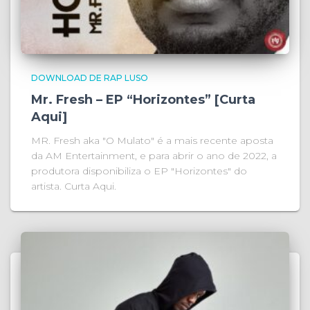
DOWNLOAD DE RAP LUSO
Mr. Fresh – EP “Horizontes” [Curta
Aqui]
MR. Fresh aka "O Mulato" é a mais recente aposta
da AM Entertainment, e para abrir o ano de 2022, a
produtora disponibiliza o EP "Horizontes" do
artista. Curta Aqui.