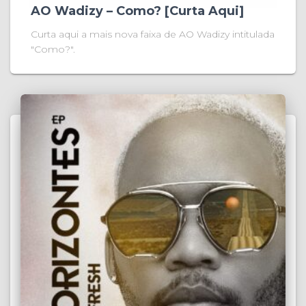
AO Wadizy – Como? [Curta Aqui]
Curta aqui a mais nova faixa de AO Wadizy intitulada
"Como?".