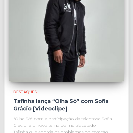
DESTAQUES
Tafinha lança “Olha Só” com Sofia
Grácio [Videoclipe]
"Olha Só" com a participação da talentosa Sofia
Grácio, é o novo tema do multifacetado
Tafinha que aborda os problemas do coração.