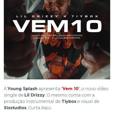
A
Young Splash
apresenta “
Vem 10
“, o novo vídeo
single de
Lil Drizzy
. O mesmo conta com a
produção instrumental de
Tiybox
e visual de
Sixstudios
. Curta Aqui.