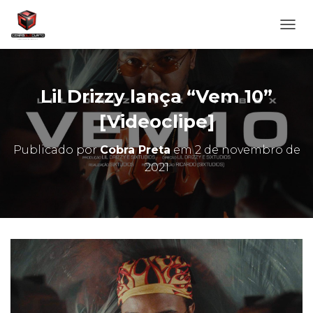
A
L
T
E
R
Lil Drizzy lança “Vem 10”
N
A
[Videoclipe]
R
N
Publicado por
Cobra Preta
em
2 de novembro de
A
2021
V
E
G
A
Ç
Ã
O