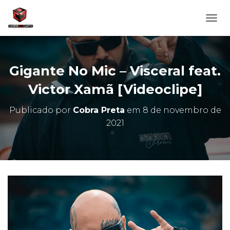
A
L
T
E
R
Gigante No Mic – Visceral feat.
N
A
Victor Xamã [Videoclipe]
R
N
Publicado por
Cobra Preta
em
8 de novembro de
A
2021
V
E
G
A
Ç
Ã
O