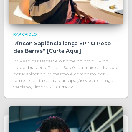
RAP CRIOLO
Rincon Sapiência lança EP “O Peso
das Barras” [Curta Aqui]
"O Peso das Barras" é o nome do novo EP do
rapper brasileiro Rincon Sapiência mais conhecido
por Manicongo. O mesmo é composto por 2
temas e conta com a participação vocal do tuga-
verdiano, Timor YSF. Curta Aqui.