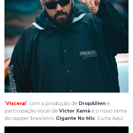
“
Visceral
” com a produção de
DropAllien
e
participação vocal de
Victor Xamã
é o novo tema
do rapper brasileiro,
Gigante No Mic
. Curta Aqui.