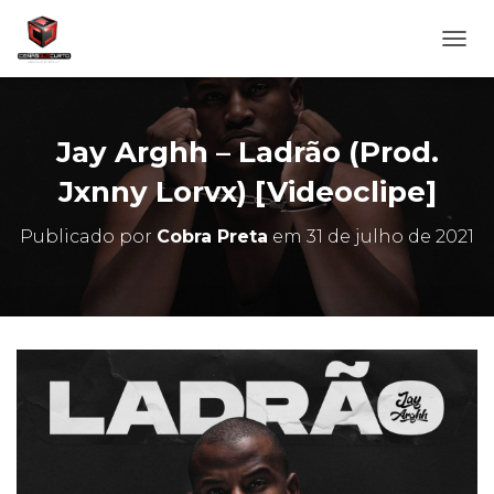
A
L
T
E
R
Jay Arghh – Ladrão (Prod.
N
A
Jxnny Lorvx) [Videoclipe]
R
N
Publicado por
Cobra Preta
em
31 de julho de 2021
A
V
E
G
A
Ç
Ã
O