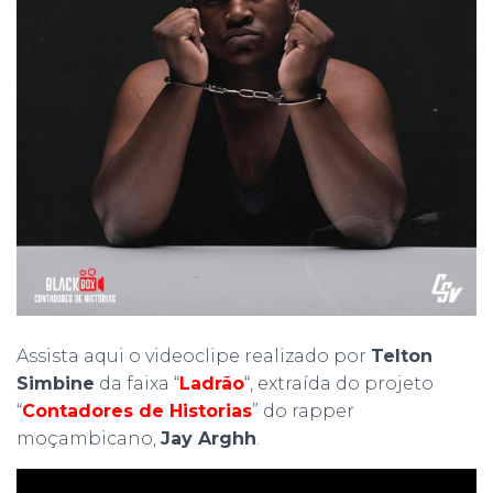
Assista aqui o videoclipe realizado por
Telton
Simbine
da faixa “
Ladrão
“, extraída do projeto
“
Contadores de Historias
” do rapper
moçambicano,
Jay Arghh
.