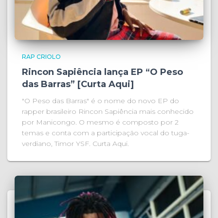
RAP CRIOLO
Rincon Sapiência lança EP “O Peso
das Barras” [Curta Aqui]
"O Peso das Barras" é o nome do novo EP do
rapper brasileiro Rincon Sapiência mais conhecido
por Manicongo. O mesmo é composto por 2
temas e conta com a participação vocal do tuga-
verdiano, Timor YSF. Curta Aqui.