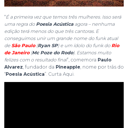
“
É a primeira vez que temos três mulheres. Isso será
uma regra do
Poesia Acústica
agora – nenhuma
edição terá menos do que três cantoras. E
conseguimos unir um grande nome do funk atual
de
São Paulo
(
Ryan SP
) e um ídolo do funk do
Rio
de Janeiro
(
Mc Poze do Rodo
). Estamos muito
felizes com o resultado final
”, comemora
Paulo
Alvarez
, fundador da
Pineapple
, nome por trás do
“
Poesia Acústica
”. Curta Aqui.