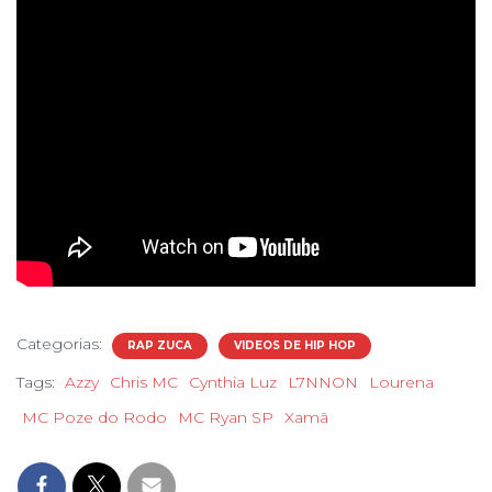
Categorias:
RAP ZUCA
VIDEOS DE HIP HOP
Tags:
Azzy
Chris MC
Cynthia Luz
L7NNON
Lourena
MC Poze do Rodo
MC Ryan SP
Xamã