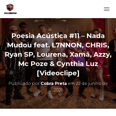
A
L
T
E
R
Poesia Acústica #11 – Nada
N
A
Mudou feat. L7NNON, CHRIS,
R
Ryan SP, Lourena, Xamã, Azzy,
N
A
Mc Poze & Cynthia Luz
V
E
[Videoclipe]
G
A
Ç
Publicado por
Cobra Preta
em
22 de junho de
Ã
2021
O