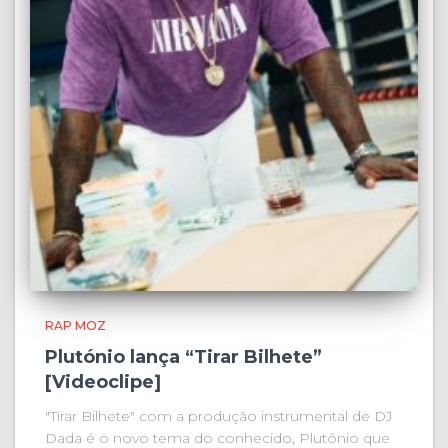
RAP MOZ
Plutónio lança “Tirar Bilhete”
[Videoclipe]
"Tirar Bilhete" com a produção instrumental de DJ
Dada é o novo tema do conhecido, Plutónio que