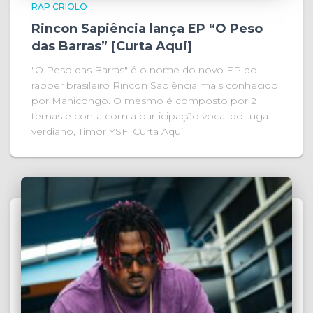
RAP CRIOLO
Rincon Sapiência lança EP “O Peso
das Barras” [Curta Aqui]
"O Peso das Barras" é o nome do novo EP do
rapper brasileiro Rincon Sapiência mais conhecido
por Manicongo. O mesmo é composto por 2
temas e conta com a participação vocal do tuga-
verdiano, Timor YSF. Curta Aqui.