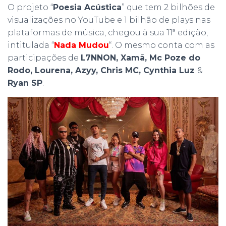
O projeto “
Poesia Acústica
” que tem 2 bilhões de
visualizações no YouTube e 1 bilhão de plays nas
plataformas de música, chegou à sua 11ª edição,
intitulada “
Nada Mudou
“. O mesmo conta com as
participações de
L7NNON, Xamã, Mc Poze do
Rodo, Lourena, Azyy, Chris MC, Cynthia Luz
&
Ryan SP
.