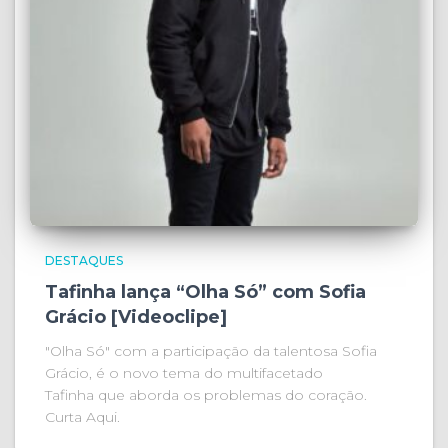
DESTAQUES
Tafinha lança “Olha Só” com Sofia
Grácio [Videoclipe]
"Olha Só" com a participação da talentosa Sofia
Grácio, é o novo tema do multifacetado
Tafinha que aborda os problemas do coração.
Curta Aqui.