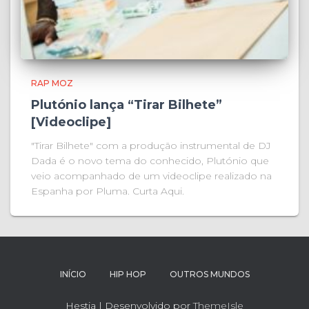
RAP MOZ
Plutónio lança “Tirar Bilhete”
[Videoclipe]
"Tirar Bilhete" com a produção instrumental de DJ
Dada é o novo tema do conhecido, Plutónio que
veio acompanhado de um videoclipe realizado na
Espanha por Pluma. Curta Aqui.
INÍCIO
HIP HOP
OUTROS MUNDOS
Hestia | Desenvolvido por
ThemeIsle