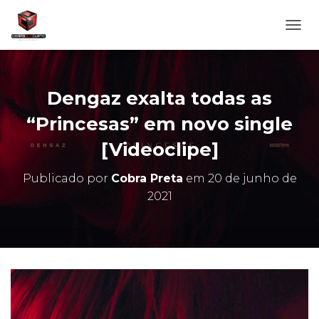
A
L
T
E
R
Dengaz exalta todas as
N
A
“Princesas” em novo single
R
[Videoclipe]
N
A
V
Publicado por
Cobra Preta
em
20 de junho de
E
2021
G
A
Ç
Ã
O