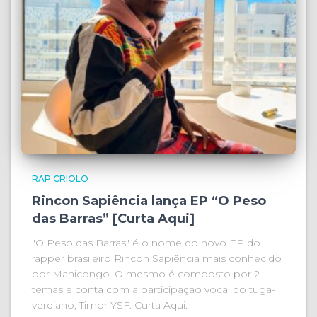
RAP CRIOLO
Rincon Sapiência lança EP “O Peso
das Barras” [Curta Aqui]
"O Peso das Barras" é o nome do novo EP do
rapper brasileiro Rincon Sapiência mais conhecido
por Manicongo. O mesmo é composto por 2
temas e conta com a participação vocal do tuga-
verdiano, Timor YSF. Curta Aqui.