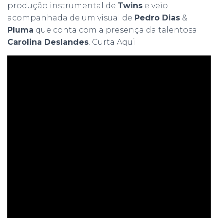
produção instrumental de
Twins
e veio
acompanhada de um visual de
Pedro Dias
&
Pluma
que conta com a presença da talentosa
Carolina Deslandes
. Curta Aqui.