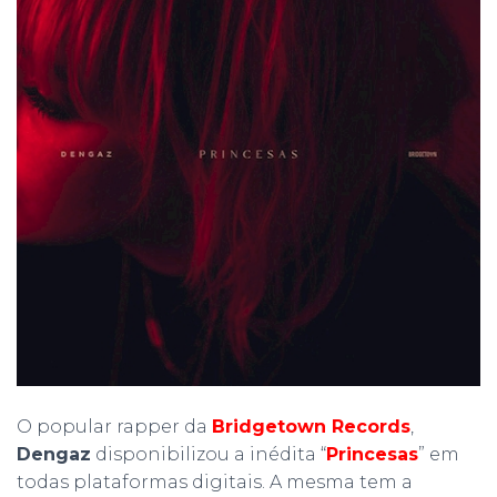
O popular rapper da
Bridgetown Records
,
Dengaz
disponibilizou a inédita “
Princesas
” em
todas plataformas digitais. A mesma tem a