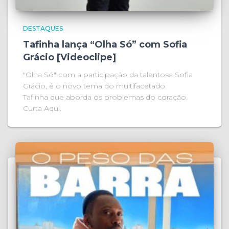
DESTAQUES
Tafinha lança “Olha Só” com Sofia
Grácio [Videoclipe]
"Olha Só" com a participação da talentosa Sofia
Grácio, é o novo tema do multifacetado
Tafinha que aborda os problemas do coração.
Curta Aqui.