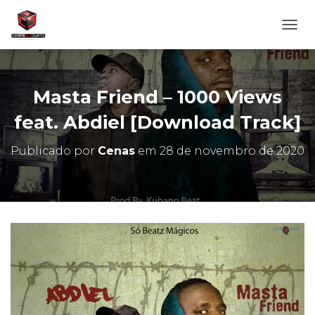
A
L
T
E
R
Masta Friend – 1000 Views
N
A
feat. Abdiel [Download Track]
R
N
Publicado por
Cenas
em
28 de novembro de 2020
A
V
E
G
A
Ç
Ã
O