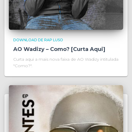
DOWNLOAD DE RAP LUSO
AO Wadizy – Como? [Curta Aqui]
Curta aqui a mais nova faixa de AO Wadizy intitulada
"Como?".