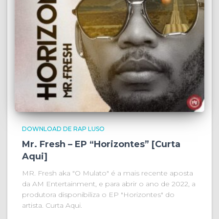
DOWNLOAD DE RAP LUSO
Mr. Fresh – EP “Horizontes” [Curta
Aqui]
MR. Fresh aka "O Mulato" é a mais recente aposta
da AM Entertainment, e para abrir o ano de 2022, a
produtora disponibiliza o EP "Horizontes" do
artista. Curta Aqui.