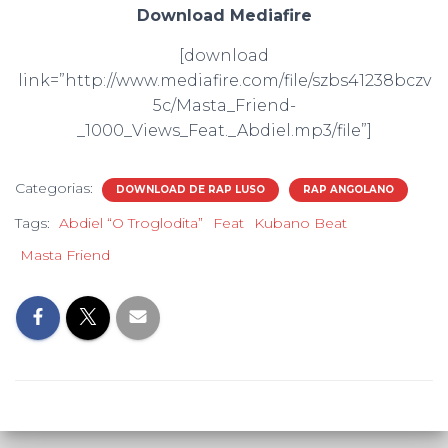
Download Mediafire
[download
link=”http://www.mediafire.com/file/szbs41238bczv
5c/Masta_Friend-
_1000_Views_Feat._Abdiel.mp3/file”]
Categorias:
DOWNLOAD DE RAP LUSO
RAP ANGOLANO
Tags:
Abdiel “O Troglodita”
Feat
Kubano Beat
Masta Friend