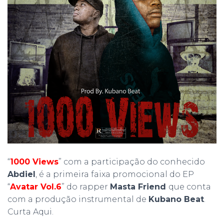
“
1000 Views
” com a participação do conhecido
Abdiel
, é a primeira faixa promocional do EP
“
Avatar Vol.6
” do rapper
Masta Friend
que conta
com a produção instrumental de
Kubano Beat
.
Curta Aqui.