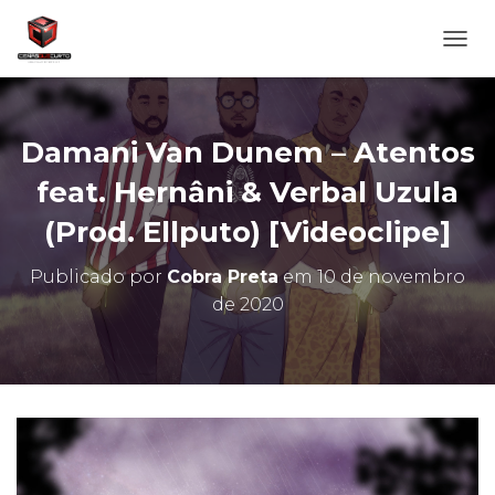
A
L
T
E
R
Damani Van Dunem – Atentos
N
A
feat. Hernâni & Verbal Uzula
R
(Prod. Ellputo) [Videoclipe]
N
A
V
Publicado por
Cobra Preta
em
10 de novembro
E
de 2020
G
A
Ç
Ã
O