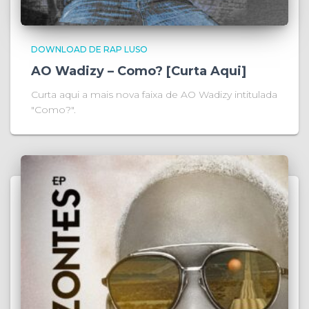
DOWNLOAD DE RAP LUSO
AO Wadizy – Como? [Curta Aqui]
Curta aqui a mais nova faixa de AO Wadizy intitulada
"Como?".