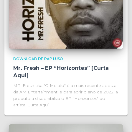
DOWNLOAD DE RAP LUSO
Mr. Fresh – EP “Horizontes” [Curta
Aqui]
MR. Fresh aka "O Mulato" é a mais recente aposta
da AM Entertainment, e para abrir o ano de 2022, a
produtora disponibiliza o EP "Horizontes" do
artista. Curta Aqui.