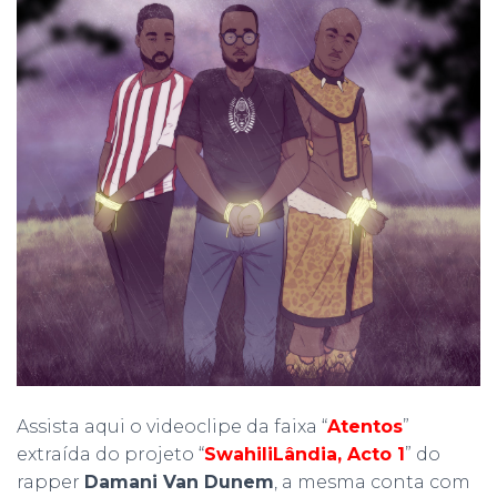
Assista aqui o videoclipe da faixa “
Atentos
”
extraída do projeto “
SwahiliLândia, Acto 1
” do
rapper
Damani Van Dunem
, a mesma conta com