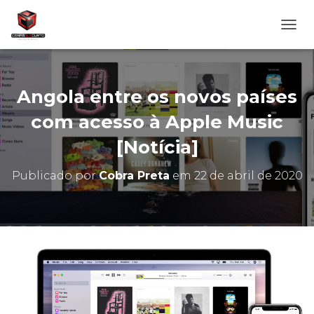
A
L
T
E
R
Angola entre os novos países
N
A
com acesso à Apple Music
R
[Notícia]
N
A
V
Publicado por
Cobra Preta
em
22 de abril de 2020
E
G
A
Ç
Ã
O