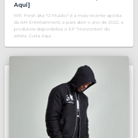
Aqui]
MR. Fresh aka "O Mulato" é a mais recente aposta
da AM Entertainment, e para abrir o ano de 2022, a
produtora disponibiliza o EP "Horizontes" do
artista. Curta Aqui.