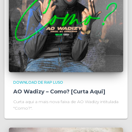
DOWNLOAD DE RAP LUSO
AO Wadizy – Como? [Curta Aqui]
Curta aqui a mais nova faixa de AO Wadizy intitulada
"Como?".