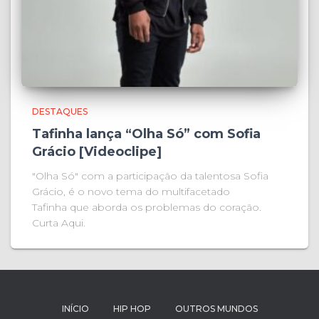
DESTAQUES
Tafinha lança “Olha Só” com Sofia
Grácio [Videoclipe]
"Olha Só" com a participação da talentosa Sofia
Grácio, é o novo tema do multifacetado
Tafinha que aborda os problemas do coração.
Curta Aqui.
INÍCIO
HIP HOP
OUTROS MUNDOS