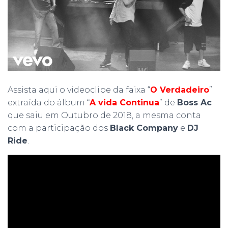
Assista aqui o videoclipe da faixa “
O Verdadeiro
”
extraída do álbum “
A vida Continua
” de
Boss Ac
que saiu em Outubro de 2018, a mesma conta
com a participação dos
Black Company
e
DJ
Ride
.