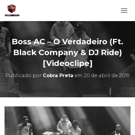
A
L
T
E
R
Boss AC – O Verdadeiro (Ft.
N
A
Black Company & DJ Ride)
R
[Videoclipe]
N
A
V
Publicado por
Cobra Preta
em
20 de abril de 2019
E
G
A
Ç
Ã
O