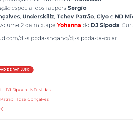
ação
especial dos rappers
Sérgio
nçalves
,
Underskillz
,
Tchev Patrão
,
Clyo
e
ND Mi
 volume 2 da mixtape
Yohanna
do
DJ Sipoda
. Cur
ud.com/dj-sipoda-sngang/dj-sipoda-ta-colar
AD DE RAP LUSO
aL
DJ Sipoda
ND Midas
 Patrão
Tozé Gonçalves
a)