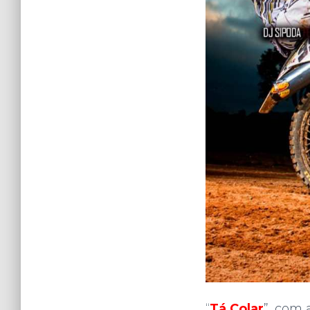
“
Tá Colar
”, com