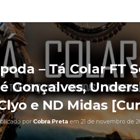
ipoda – Tá Colar FT S
zé Gonçalves, Undersk
 Clyo e ND Midas [Cur
blicado por
Cobra Preta
em
21 de novembro de 2