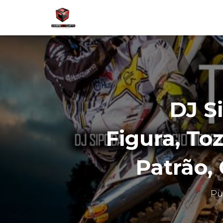
DJ S
Figura, To
Patrão,
Pu