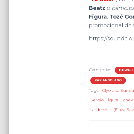
Beatz
e
particip
Figura
,
Tozé
Go
promocional do
https://soundclo
Categorias:
DOWNLO
RAP ANGOLANO
Tags:
Clyo aka Surre
Sergio Figura
Tchev
Underskillz (Flava Sav