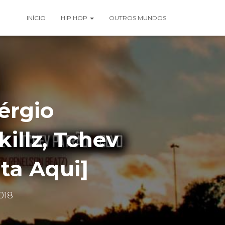
INÍCIO
HIP HOP
OUTROS MUNDOS
érgio
illz, Tchev
ta Aqui]
018