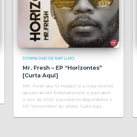
DOWNLOAD DE RAP LUSO
Mr. Fresh – EP “Horizontes”
[Curta Aqui]
MR. Fresh aka "O Mulato" é a mais recente
aposta da AM Entertainment, e para abrir
o ano de 2022, a produtora disponibiliza o
EP "Horizontes" do artista. Curta Aqui.