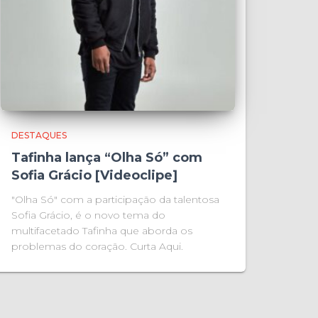
DESTAQUES
Tafinha lança “Olha Só” com
Sofia Grácio [Videoclipe]
"Olha Só" com a participação da talentosa
Sofia Grácio, é o novo tema do
multifacetado Tafinha que aborda os
problemas do coração. Curta Aqui.