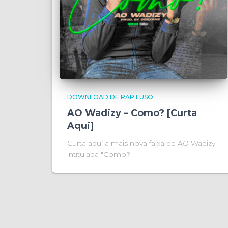
DOWNLOAD DE RAP LUSO
AO Wadizy – Como? [Curta
Aqui]
Curta aqui a mais nova faixa de AO Wadizy
intitulada "Como?".