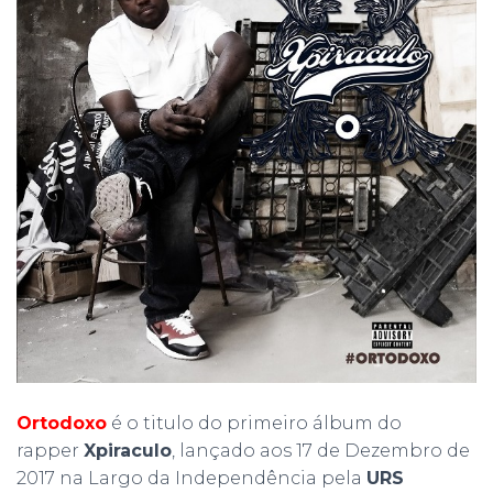
Ortodoxo
é o titulo do primeiro álbum do
rapper
Xpiraculo
, lançado aos 17 de Dezembro de
2017 na Largo da Independência pela
URS