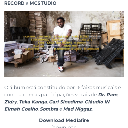
RECORD
e
MCSTUDIO
.
O álbum está constituido por 16 faixas musicais e
contou com as participações vocais de
Dr. Pam
,
Zidry
,
Teka Kanga
,
Gari Sinedima
,
Cláudio IN
,
Elmah Coelho
,
Sombra
e
Mad Niggaz
.
Download Mediafire
[download