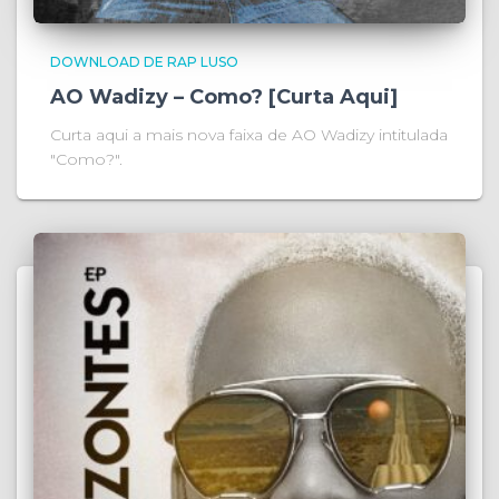
DOWNLOAD DE RAP LUSO
AO Wadizy – Como? [Curta Aqui]
Curta aqui a mais nova faixa de AO Wadizy intitulada
"Como?".