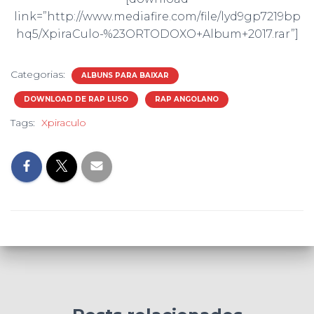
link=”http://www.mediafire.com/file/lyd9gp7219bp
hq5/XpiraCulo-%23ORTODOXO+Album+2017.rar”]
Categorias:
ALBUNS PARA BAIXAR
DOWNLOAD DE RAP LUSO
RAP ANGOLANO
Tags:
Xpiraculo