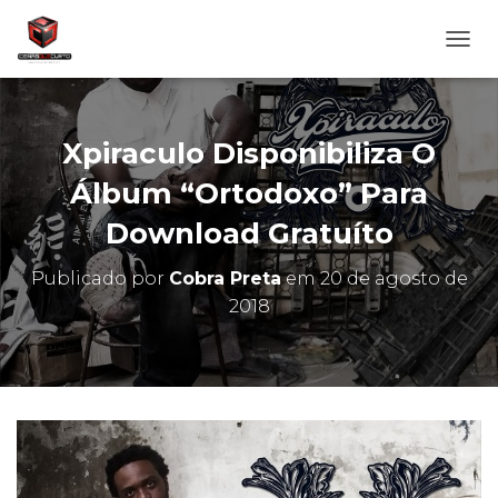
A
L
T
E
R
Xpiraculo Disponibiliza O
N
A
Álbum “Ortodoxo” Para
R
Download Gratuíto
N
A
V
Publicado por
Cobra Preta
em
20 de agosto de
E
2018
G
A
Ç
Ã
O