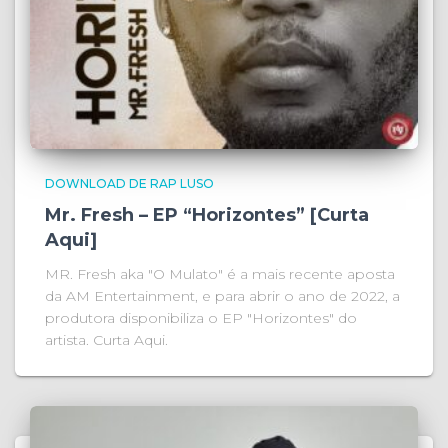
DOWNLOAD DE RAP LUSO
Mr. Fresh – EP “Horizontes” [Curta
Aqui]
MR. Fresh aka "O Mulato" é a mais recente aposta
da AM Entertainment, e para abrir o ano de 2022, a
produtora disponibiliza o EP "Horizontes" do
artista. Curta Aqui.