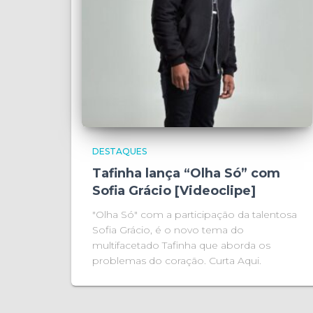
DESTAQUES
Tafinha lança “Olha Só” com
Sofia Grácio [Videoclipe]
"Olha Só" com a participação da talentosa
Sofia Grácio, é o novo tema do
multifacetado Tafinha que aborda os
problemas do coração. Curta Aqui.