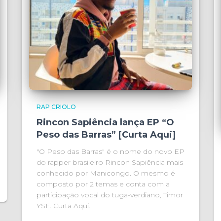
RAP CRIOLO
Rincon Sapiência lança EP “O
Peso das Barras” [Curta Aqui]
"O Peso das Barras" é o nome do novo EP
do rapper brasileiro Rincon Sapiência mais
conhecido por Manicongo. O mesmo é
composto por 2 temas e conta com a
participação vocal do tuga-verdiano, Timor
YSF. Curta Aqui.