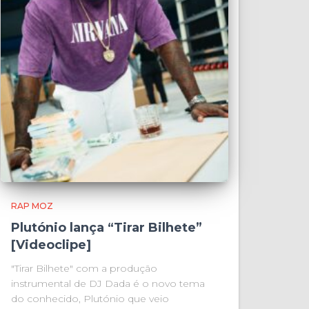
RAP MOZ
Plutónio lança “Tirar Bilhete”
[Videoclipe]
"Tirar Bilhete" com a produção
instrumental de DJ Dada é o novo tema
do conhecido, Plutónio que veio