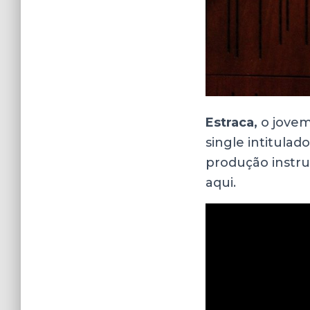
Estraca,
o jovem
single intitulado
produção instr
aqui.