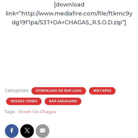
[download
link=”http://www.mediafire.com/file/ftkmc9y
dg19f1pa/S3T+DA+CHAGAS_R.S.O.D.zip”]
Categorias:
DOWNLOAD DE RAP LUSO
MIXTAPES
NOSSAS CENAS
RAP ANGOLANO
Tags:
Street Da Chagas