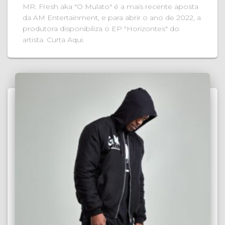
MR. Fresh aka "O Mulato" é a mais recente aposta
da AM Entertainment, e para abrir o ano de 2022, a
produtora disponibiliza o EP "Horizontes" do
artista. Curta Aqui.