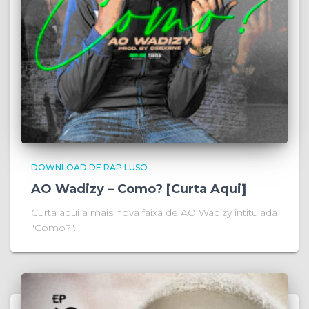
DOWNLOAD DE RAP LUSO
AO Wadizy – Como? [Curta Aqui]
Curta aqui a mais nova faixa de AO Wadizy intitulada
"Como?".