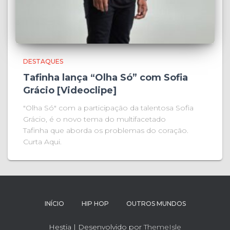
DESTAQUES
Tafinha lança “Olha Só” com Sofia
Grácio [Videoclipe]
"Olha Só" com a participação da talentosa Sofia
Grácio, é o novo tema do multifacetado
Tafinha que aborda os problemas do coração.
Curta Aqui.
INÍCIO
HIP HOP
OUTROS MUNDOS
Hestia | Desenvolvido por
ThemeIsle