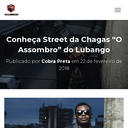
A
L
T
E
R
Conheça Street da Chagas “O
N
A
Assombro” do Lubango
R
N
Publicado por
Cobra Preta
em
22 de fevereiro de
A
2018
V
E
G
A
Ç
Ã
O