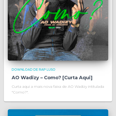
DOWNLOAD DE RAP LUSO
AO Wadizy – Como? [Curta Aqui]
Curta aqui a mais nova faixa de AO Wadizy intitulada
"Como?".