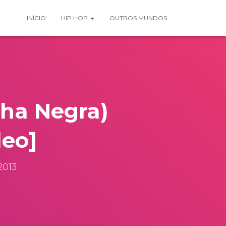
INÍCIO
HIP HOP
OUTROS MUNDOS
lha Negra)
deo]
2013