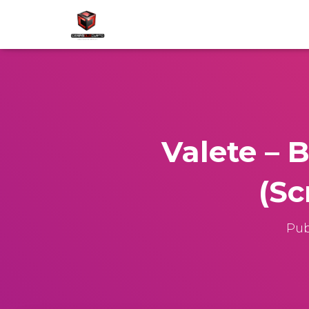
Valete – 
(Sc
Pub