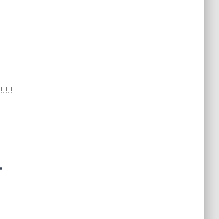
!!!!
.