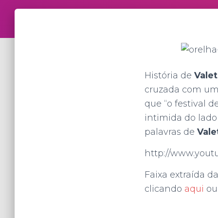
História de
Vale
cruzada com um 
que “o festival d
intimida do lad
palavras de
Vale
http://www.yout
Faixa extraída d
clicando
aqui
o