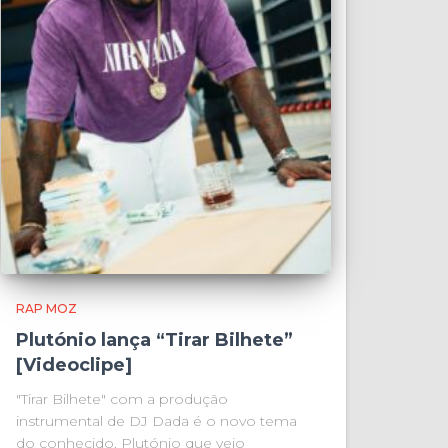
RAP MOZ
Plutónio lança “Tirar Bilhete”
[Videoclipe]
"Tirar Bilhete" com a produção
instrumental de DJ Dada é o novo tema
do conhecido, Plutónio que veio