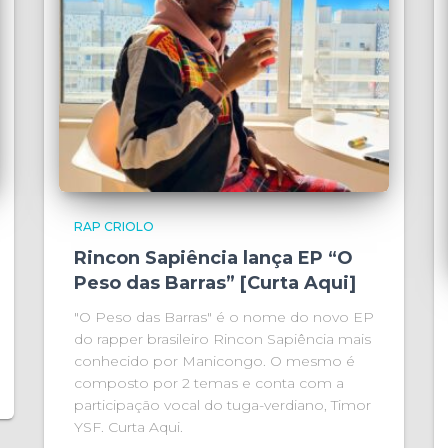
RAP CRIOLO
Rincon Sapiência lança EP “O
Peso das Barras” [Curta Aqui]
"O Peso das Barras" é o nome do novo EP
do rapper brasileiro Rincon Sapiência mais
conhecido por Manicongo. O mesmo é
composto por 2 temas e conta com a
participação vocal do tuga-verdiano, Timor
YSF. Curta Aqui.