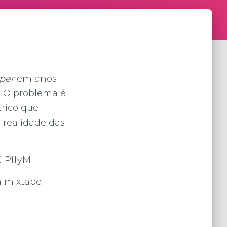
pper
em anos
. O problema é
trico que
 realidade das
X-PffyM
a mixtape