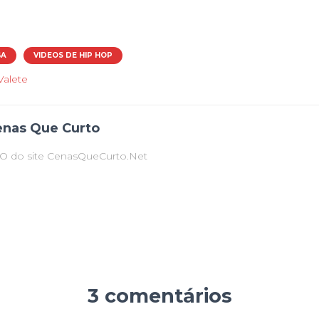
GA
VIDEOS DE HIP HOP
Valete
enas Que Curto
O do site CenasQueCurto.Net
3 comentários