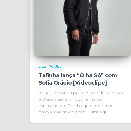
DESTAQUES
Tafinha lança “Olha Só” com
Sofia Grácio [Videoclipe]
"Olha Só" com a participação da talentosa
Sofia Grácio, é o novo tema do
multifacetado Tafinha que aborda os
problemas do coração. Curta Aqui.