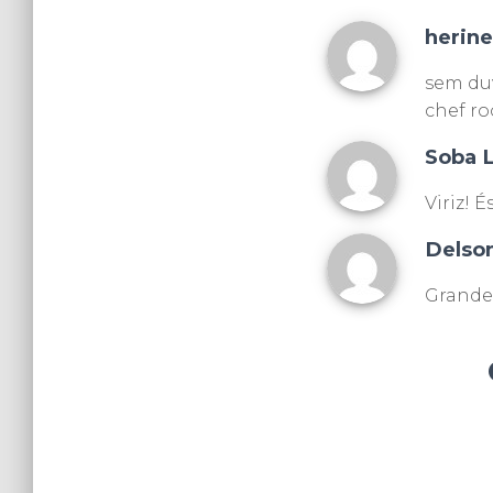
herin
sem duv
chef r
Soba 
Viriz! 
Delso
Grande 