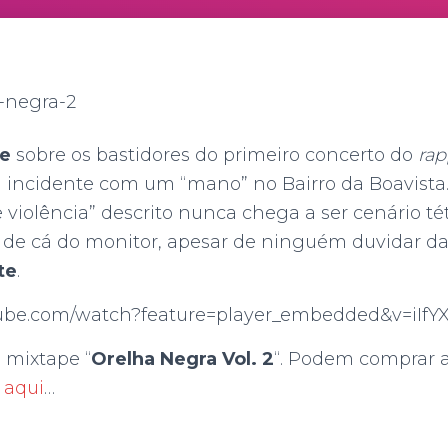
te
sobre os bastidores do primeiro concerto do
ra
incidente com um “mano” no Bairro da Boavista
e violência” descrito nunca chega a ser cenário té
o de cá do monitor, apesar de ninguém duvidar da
te
.
ube.com/watch?feature=player_embedded&v=iIfY
a mixtape “
Orelha Negra Vol. 2
“. Podem comprar 
u
aqui
…