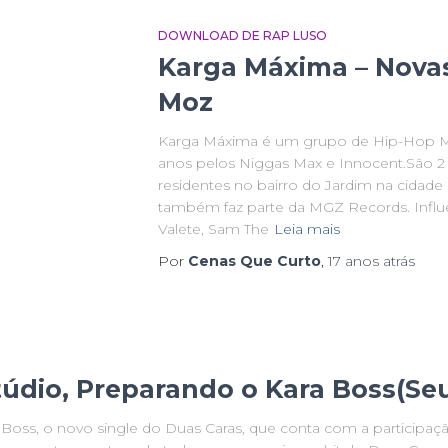
DOWNLOAD DE RAP LUSO
Karga Máxima – Nova
Moz
Karga Máxima é um grupo de Hip-Hop M
anos pelos Niggas Max e Innocent.São 2 
residentes no bairro do Jardim na cidad
também faz parte da MGZ Records. Infl
Valete, Sam The
Leia mais
Por
Cenas Que Curto
,
17 anos
atrás
údio, Preparando o Kara Boss(Seu
Boss, o novo single do Duas Caras, que conta com a participaçã