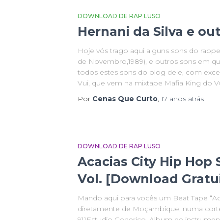
DOWNLOAD DE RAP LUSO
Hernani da Silva e ou
Hoje vós trago aqui alguns sons do rapp
de Novembro,1989), e outros sons em que 
todos estes sons do blog dele, com exce
Vui, que vem na mixtape Mafia King do Vu
Por
Cenas Que Curto
,
17 anos
atrás
DOWNLOAD DE RAP LUSO
Acacias City Hip Hop
Vol. [Download Gratu
Mando aqui para vocês um Beat Tape “Ac
diretamente de Moçambique, numa cort
911Estudio Generico. Album de instrumen