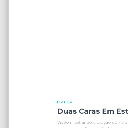
HIP HOP
Duas Caras Em Est
Vídeo mostrando a criação do Kara 