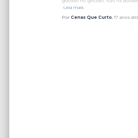
gravado no gXtudio. Não há dúvida
Leia mais
Por
Cenas Que Curto
,
17 anos
atr