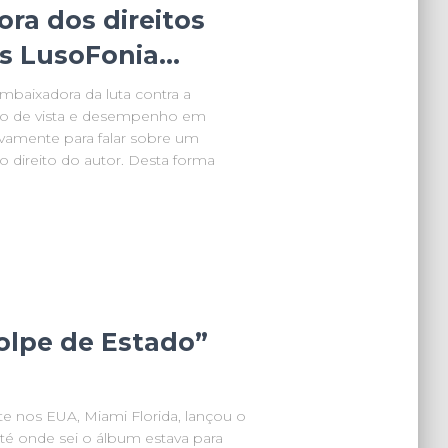
ra dos direitos
es LusoFonia…
mbaixadora da luta contra a
to de vista e desempenho em
vamente para falar sobre um
 o direito do autor. Desta forma
olpe de Estado”
e nos EUA, Miami Florida, lançou o
é onde sei o álbum estava para