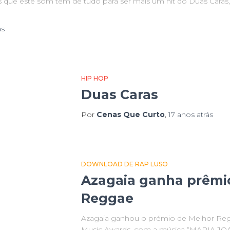
s que este som tem de tudo para ser mais um hit do Duas Cara
ás
HIP HOP
Duas Caras
Por
Cenas Que Curto
,
17 anos
atrás
DOWNLOAD DE RAP LUSO
Azagaia ganha prêmi
Reggae
Azagaia ganhou o prémio de Melhor R
Music Awards, com a música “MARIA JO