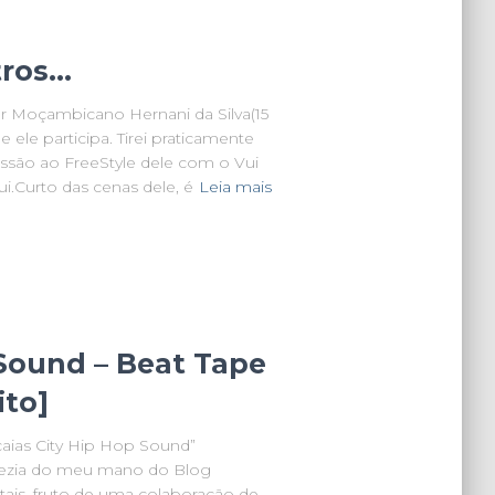
tros…
er Moçambicano Hernani da Silva(15
ele participa. Tirei praticamente
ssão ao FreeStyle dele com o Vui
i.Curto das cenas dele, é
Leia mais
 Sound – Beat Tape
ito]
aias City Hip Hop Sound”
ezia do meu mano do Blog
tais, fruto de uma colaboração de