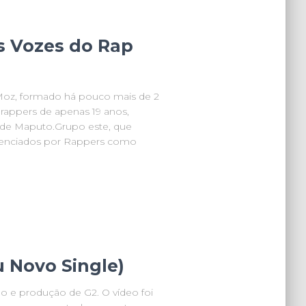
s Vozes do Rap
oz, formado há pouco mais de 2
rappers de apenas 19 anos,
e de Maputo.Grupo este, que
uenciados por Rappers como
 Novo Single)
o e produção de G2. O vídeo foi