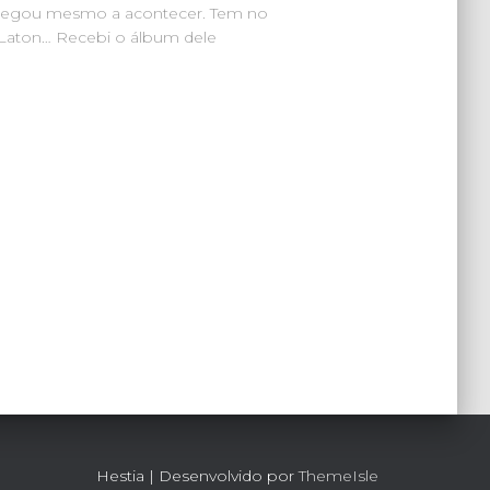
 chegou mesmo a acontecer. Tem no
Laton… Recebi o álbum dele
Hestia | Desenvolvido por
ThemeIsle