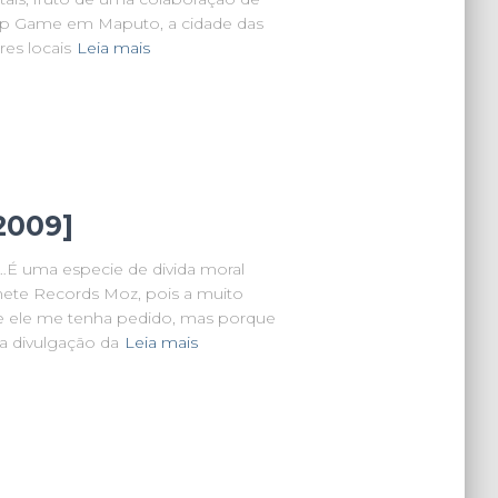
op Game em Maputo, a cidade das
res locais
Leia mais
2009]
…É uma especie de divida moral
ete Records Moz, pois a muito
e ele me tenha pedido, mas porque
a divulgação da
Leia mais