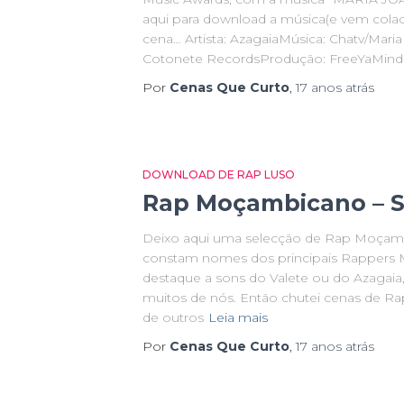
aqui para download a música(e vem cola
cena… Artista: AzagaiaMúsica: Chatv/Mari
Cotonete RecordsProdução: FreeYaMind
Por
Cenas Que Curto
,
17 anos
atrás
DOWNLOAD DE RAP LUSO
Rap Moçambicano – S
Deixo aqui uma selecção de Rap Moçamb
constam nomes dos principais Rappers 
destaque a sons do Valete ou do Azagaia
muitos de nós. Então chutei cenas de R
de outros
Leia mais
Por
Cenas Que Curto
,
17 anos
atrás