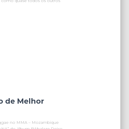
s, como quase todos os outros
o de Melhor
eggae no MMA – Mozambique
ANA” do álbum BAbalaze.Deixo