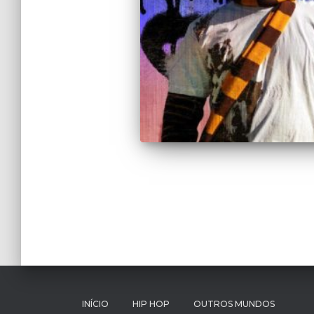
Paginação
de
posts
INÍCIO
HIP HOP
OUTROS MUNDOS