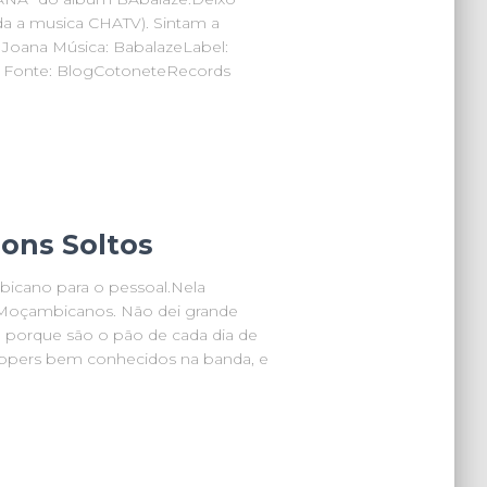
da a musica CHATV). Sintam a
a Joana Música: BabalazeLabel:
 Fonte: BlogCotoneteRecords
ons Soltos
icano para o pessoal.Nela
Moçambicanos. Não dei grande
, porque são o pão de cada dia de
appers bem conhecidos na banda, e