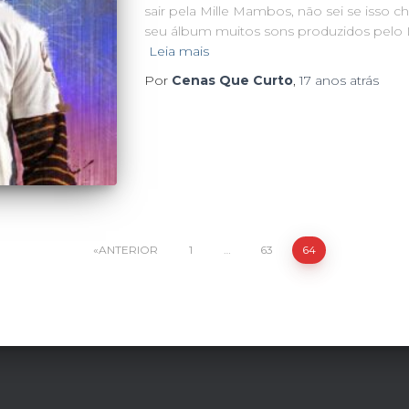
sair pela Mille Mambos, não sei se isso
seu álbum muitos sons produzidos pelo 
Leia mais
Por
Cenas Que Curto
,
17 anos
atrás
ANTERIOR
1
…
63
64