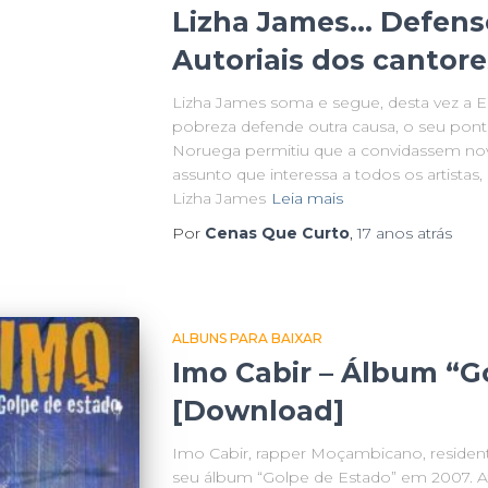
Lizha James… Defenso
Autoriais dos cantor
Lizha James soma e segue, desta vez a E
pobreza defende outra causa, o seu pon
Noruega permitiu que a convidassem no
assunto que interessa a todos os artistas,
Lizha James
Leia mais
Por
Cenas Que Curto
,
17 anos
atrás
ALBUNS PARA BAIXAR
Imo Cabir – Álbum “G
[Download]
Imo Cabir, rapper Moçambicano, resident
seu álbum “Golpe de Estado” em 2007. At