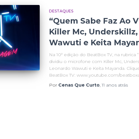
DESTAQUES
“Quem Sabe Faz Ao Vi
Killer Mc, Underskill
Wawuti e Keita Maya
Na 10ª edição do BeatBox TV, na rubrica 
dividiu o microfone com Killer Mc, Underski
Leonardo Wawuti e Keita Mayanda. Clique 
BeatBox TV: www.youtube.com/beatboxa
Por
Cenas Que Curto
,
11 anos
atrás