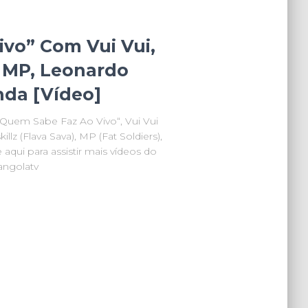
vo” Com Vui Vui,
z, MP, Leonardo
nda [Vídeo]
“Quem Sabe Faz Ao Vivo“, Vui Vui
llz (Flava Sava), MP (Fat Soldiers),
aqui para assistir mais vídeos do
ngolatv