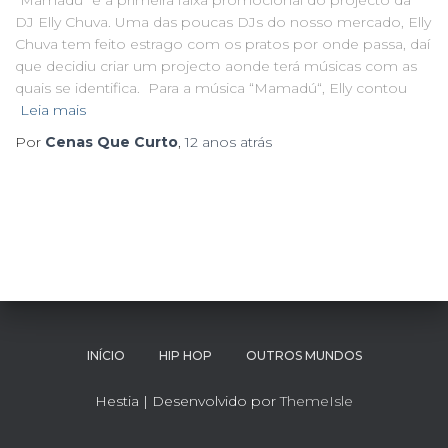
“Mamadú” é a primeira faixa promocional do projecto da
DJ Elly Chuva. Uma das poucas DJs do nosso mercado, Elly
Chuva tem feito estrago com os pratos por onde passa, daí
que decidiu criar um projecto aonde terá músicas com as
quais se identifica. Para a música “Mamadú“, Elly contou
Leia mais
Por
Cenas Que Curto
,
12 anos
atrás
INÍCIO
HIP HOP
OUTROS MUNDOS
Hestia | Desenvolvido por
ThemeIsle