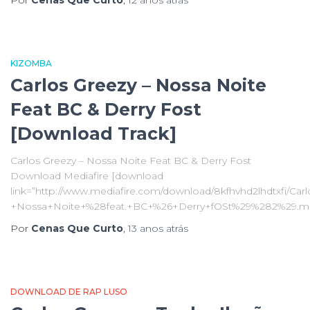
Por
Cenas Que Curto
,
12 anos
atrás
KIZOMBA
Carlos Greezy – Nossa Noite
Feat BC & Derry Fost
[Download Track]
Carlos Greezy – Nossa Noite Feat BC & Derry Fost
Download Mediafire [download
link=”http://www.mediafire.com/download/8kfhvhd2lhdtxfi/Car
+Nossa+Noite+%28feat.+BC+%26+Derry+fOSt%29%282%29.m
Por
Cenas Que Curto
,
13 anos
atrás
DOWNLOAD DE RAP LUSO