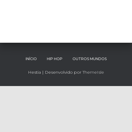
INÍCIO
HIP HOP
OUTROS MUNDOS
Hestia | Desenvolvido por
ThemeIsle