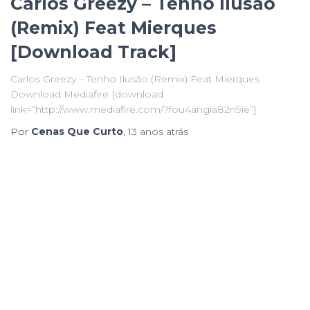
Carlos Greezy – Tenho Ilusão
(Remix) Feat Mierques
[Download Track]
Carlos Greezy – Tenho Ilusão (Remix) Feat Mierques
Download Mediafire [download
link=”http://www.mediafire.com/?fou4angia82n9ie”]
Por
Cenas Que Curto
,
13 anos
atrás