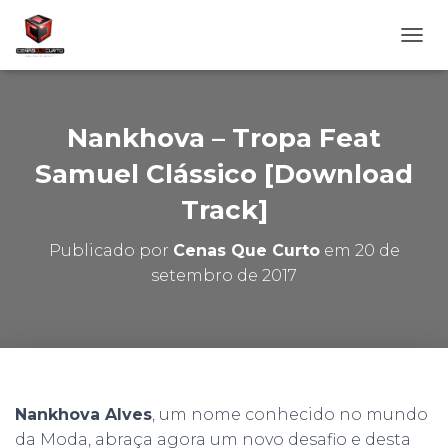
A
L
T
E
R
Nankhova – Tropa Feat
N
A
Samuel Clássico [Download
R
Track]
N
A
V
Publicado por
Cenas Que Curto
em
20 de
E
setembro de 2017
G
A
Ç
Ã
O
Nankhova Alves
, um nome conhecido no mundo
da Moda, abraça agora um novo desafio e desta