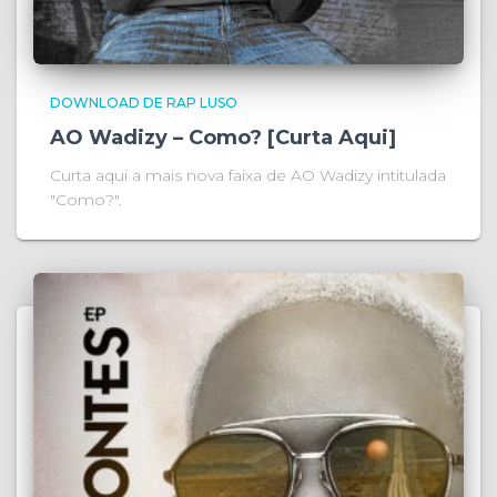
DOWNLOAD DE RAP LUSO
AO Wadizy – Como? [Curta Aqui]
Curta aqui a mais nova faixa de AO Wadizy intitulada
"Como?".