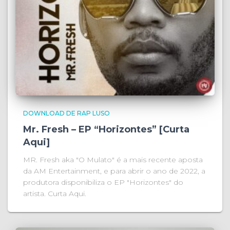
DOWNLOAD DE RAP LUSO
Mr. Fresh – EP “Horizontes” [Curta
Aqui]
MR. Fresh aka "O Mulato" é a mais recente aposta
da AM Entertainment, e para abrir o ano de 2022, a
produtora disponibiliza o EP "Horizontes" do
artista. Curta Aqui.