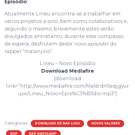
Episódio
‘.
Atualmente Lineu encontra-se a trabalhar em
vários projetos a solo, bem como colaborativos e,
segundo o mesmo, brevemente estes serão
divulgados; entretanto, durante este compasso
de espera, desfrutem deste ‘
novo episódio
‘ do
rapper “malanjino”.
Lineu – Novo Episódio
Download Mediafire
[download
link=”http://www.mediafire.com/file/drdn9eqjgyur
ujw/Lineu_Novo+Epis%C3%B3dio.mp3″]
Categorias:
DOWNLOAD DE RAP LUSO
NOVOS VALORES
RAP
RAP ANGOLANO