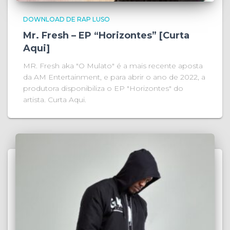
DOWNLOAD DE RAP LUSO
Mr. Fresh – EP “Horizontes” [Curta
Aqui]
MR. Fresh aka "O Mulato" é a mais recente aposta
da AM Entertainment, e para abrir o ano de 2022, a
produtora disponibiliza o EP "Horizontes" do
artista. Curta Aqui.