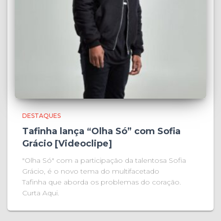
DESTAQUES
Tafinha lança “Olha Só” com Sofia
Grácio [Videoclipe]
"Olha Só" com a participação da talentosa Sofia
Grácio, é o novo tema do multifacetado
Tafinha que aborda os problemas do coração.
Curta Aqui.