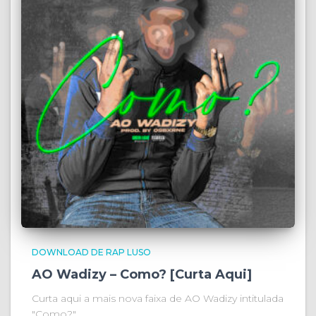
DOWNLOAD DE RAP LUSO
AO Wadizy – Como? [Curta Aqui]
Curta aqui a mais nova faixa de AO Wadizy intitulada
"Como?".