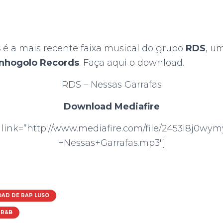
s
é a mais recente faixa musical do grupo
RDS
, u
nhogolo Records
. Faça aqui o download.
RDS – Nessas Garrafas
Download Mediafire
link=”http://www.mediafire.com/file/2453i8j0wy
+Nessas+Garrafas.mp3″]
AD DE RAP LUSO
R&B