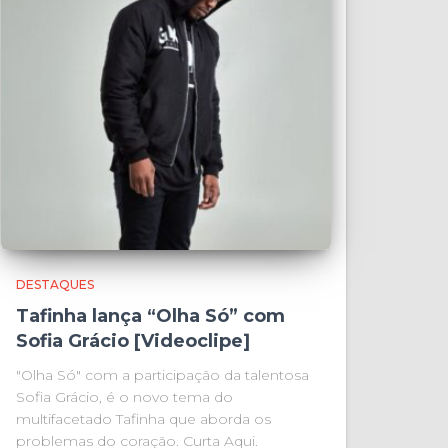
DESTAQUES
Tafinha lança “Olha Só” com
Sofia Grácio [Videoclipe]
"Olha Só" com a participação da talentosa
Sofia Grácio, é o novo tema do
multifacetado Tafinha que aborda os
problemas do coração. Curta Aqui.