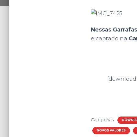
Nessas Garrafa
e captado na
Ca
[download 
Categorias:
DOWNLO
NOVOS VALORES