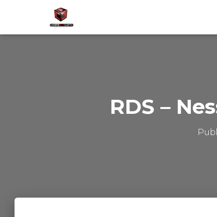
RDS – Nes
Pub