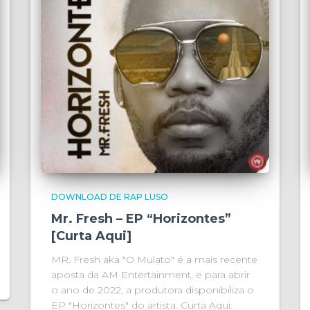
DOWNLOAD DE RAP LUSO
Mr. Fresh – EP “Horizontes”
[Curta Aqui]
MR. Fresh aka "O Mulato" é a mais recente
aposta da AM Entertainment, e para abrir
o ano de 2022, a produtora disponibiliza o
EP "Horizontes" do artista. Curta Aqui.