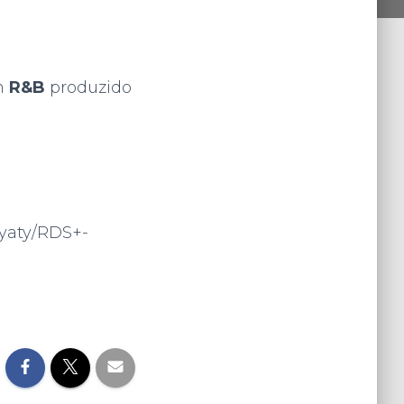
m
R&B
produzido
myaty/RDS+-