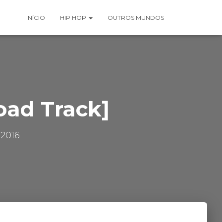
INÍCIO
HIP HOP
OUTROS MUNDOS
oad Track]
 2016