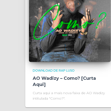
DOWNLOAD DE RAP LUSO
AO Wadizy – Como? [Curta
Aqui]
Curta aqui a mais nova faixa de AO Wadizy
intitulada "Como?".