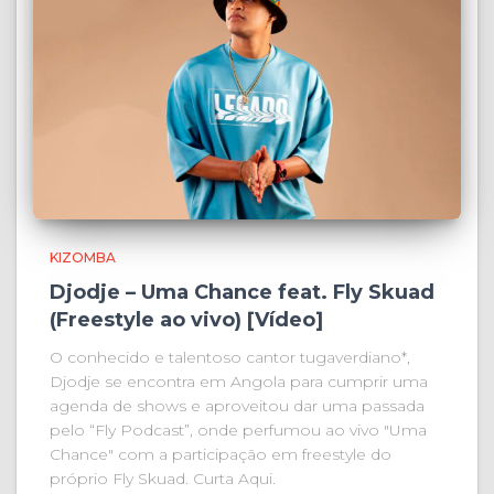
KIZOMBA
Djodje – Uma Chance feat. Fly Skuad
(Freestyle ao vivo) [Vídeo]
O conhecido e talentoso cantor tugaverdiano*,
Djodje se encontra em Angola para cumprir uma
agenda de shows e aproveitou dar uma passada
pelo “Fly Podcast”, onde perfumou ao vivo "Uma
Chance" com a participação em freestyle do
próprio Fly Skuad. Curta Aqui.