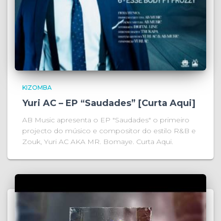
KIZOMBA
Yuri AC – EP “Saudades” [Curta Aqui]
AB Music apresenta o EP "Saudades" o primeiro
projecto do músico e compositor do estilo R&B e
Zouk, Yuri AC AKA MR. Bomaye. Curta Aqui.