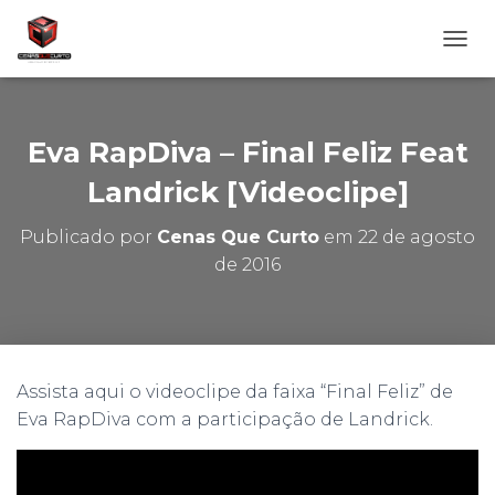
A
L
T
E
R
Eva RapDiva – Final Feliz Feat
N
A
Landrick [Videoclipe]
R
N
Publicado por
Cenas Que Curto
em
22 de agosto
A
de 2016
V
E
G
A
Ç
Ã
Assista aqui o videoclipe da faixa “Final Feliz” de
O
Eva RapDiva com a participação de Landrick.