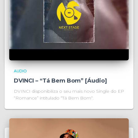
AUDIO
DVINCI – “Tá Bem Bom” [Áudio]
DVINCI disponibiliza o seu mais novo Single do EP
“Romance” intitulado “Tá Bem Bom“.