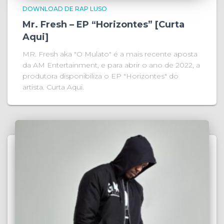
DOWNLOAD DE RAP LUSO
Mr. Fresh – EP “Horizontes” [Curta
Aqui]
MR. Fresh aka "O Mulato" é a mais recente aposta
da AM Entertainment, e para abrir o ano de 2022, a
produtora disponibiliza o EP "Horizontes" do
artista. Curta Aqui.