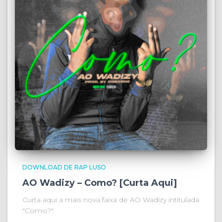
DOWNLOAD DE RAP LUSO
AO Wadizy – Como? [Curta Aqui]
Curta aqui a mais nova faixa de AO Wadizy intitulada
"Como?".