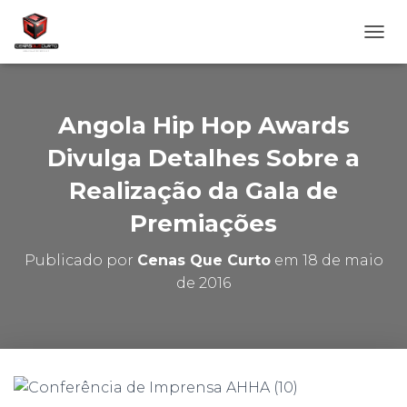
A
L
T
E
R
Angola Hip Hop Awards
N
A
Divulga Detalhes Sobre a
R
Realização da Gala de
N
A
Premiações
V
E
G
Publicado por
Cenas Que Curto
em
18 de maio
A
de 2016
Ç
Ã
O