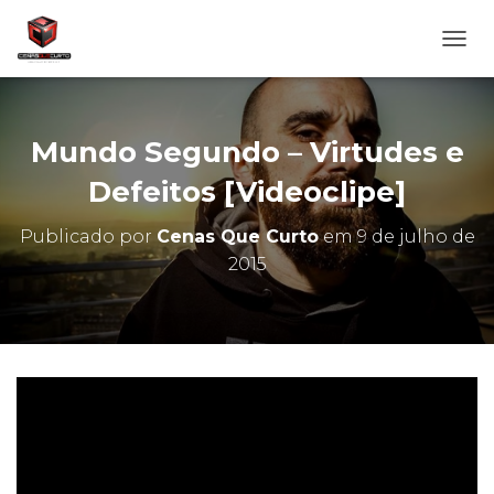
A
L
T
E
R
Mundo Segundo – Virtudes e
N
A
Defeitos [Videoclipe]
R
N
Publicado por
Cenas Que Curto
em
9 de julho de
A
2015
V
E
G
A
Ç
Ã
O