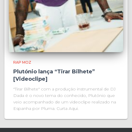
RAP MOZ
Plutónio lança “Tirar Bilhete”
[Videoclipe]
"Tirar Bilhete" com a produção instrumental de DJ
Dada é o novo tema do conhecido, Plutónio que
veio acompanhado de um videoclipe realizado na
Espanha por Pluma. Curta Aqui.