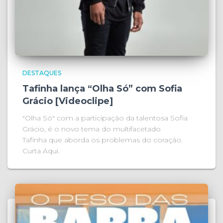
DESTAQUES
Tafinha lança “Olha Só” com Sofia
Grácio [Videoclipe]
"Olha Só" com a participação da talentosa Sofia
Grácio, é o novo tema do multifacetado
Tafinha que aborda os problemas do coração.
Curta Aqui.