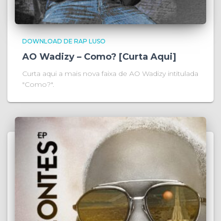
DOWNLOAD DE RAP LUSO
AO Wadizy – Como? [Curta Aqui]
Curta aqui a mais nova faixa de AO Wadizy intitulada
"Como?".