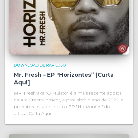
DOWNLOAD DE RAP LUSO
Mr. Fresh – EP “Horizontes” [Curta
Aqui]
MR. Fresh aka "O Mulato" é a mais recente aposta
da AM Entertainment, e para abrir o ano de 2022, a
produtora disponibiliza o EP "Horizontes" do
artista. Curta Aqui.