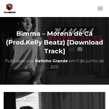
A
L
T
E
R
Bimma – Morena de Cá
N
A
(Prod.Kelly Beatz) [Download
R
Track]
N
A
V
Publicado por
Ratinho Grande
em
9 de junho de
E
2015
G
A
Ç
Ã
O