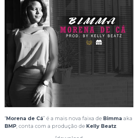
“
Morena de Cá
” é a mais nova faixa de
Bimma
aka
BMP
, conta com a produção de
Kelly Beatz
.