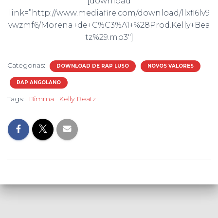
[download
link=”http://www.mediafire.com/download/llxfl6lv9
vwzmf6/Morena+de+C%C3%A1+%28Prod.Kelly+Bea
tz%29.mp3″]
Categorias:
DOWNLOAD DE RAP LUSO
NOVOS VALORES
RAP ANGOLANO
Tags:
Bimma
Kelly Beatz