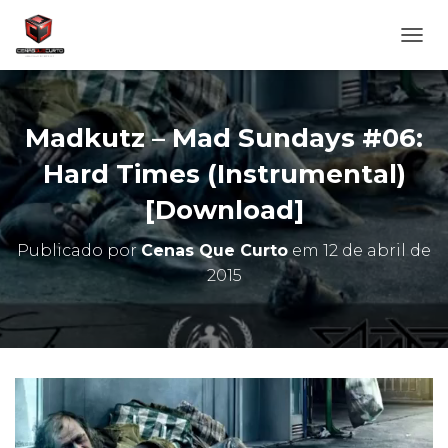
A
L
T
E
R
Madkutz – Mad Sundays #06:
N
A
Hard Times (Instrumental)
R
[Download]
N
A
V
Publicado por
Cenas Que Curto
em
12 de abril de
E
2015
G
A
Ç
Ã
O