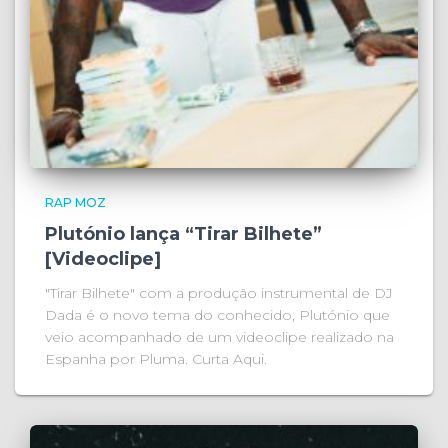
RAP MOZ
Plutónio lança “Tirar Bilhete”
[Videoclipe]
"Tirar Bilhete" com a produção instrumental de DJ
Dada é o novo tema do conhecido, Plutónio que
veio acompanhado de um videoclipe realizado na
Espanha por Pluma. Curta Aqui.