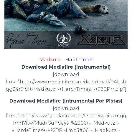
Madkutz
–
Hard Times
Download Mediafire (Instrumental)
[download
link=”http://www.mediafire.com/download/04bsh
qg34r9idft/Madkutz+-+Hard+Times+-+92BPM.zip”]
Download Mediafire (Intrumental Por Pistas)
[download
link=”http://www.mediafire.com/listen/oyoidzmqq
hm17kw/Mad+Sundays+%2306+-+Madkutz+-
+Hard+Times+-+92BPM.mp3#06_-_Madkutz_-