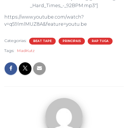
_Hard_Times_-_92BPM.mp3″]
https://www.youtube.com/watch?
v=q59lmlMUZ8A&feature=youtu.be
Categorias:
BEAT TAPE
PRINCIPAIS
RAP TUGA
Tags:
MadKutz