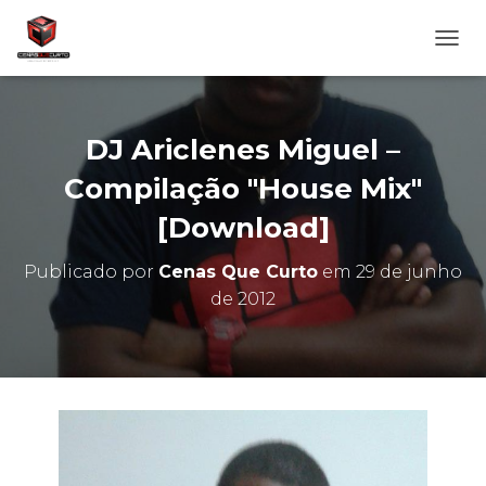
A
L
T
E
R
DJ Ariclenes Miguel –
N
A
Compilação "House Mix"
R
[Download]
N
A
V
Publicado por
Cenas Que Curto
em
29 de junho
E
de 2012
G
A
Ç
Ã
O