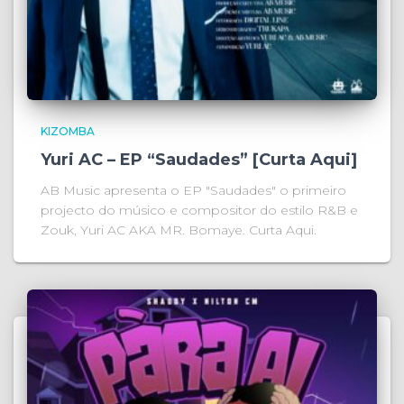
KIZOMBA
Yuri AC – EP “Saudades” [Curta Aqui]
AB Music apresenta o EP "Saudades" o primeiro
projecto do músico e compositor do estilo R&B e
Zouk, Yuri AC AKA MR. Bomaye. Curta Aqui.