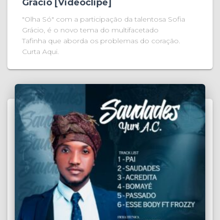
Grácio [Videoclipe]
"Olha Só" com a participação da talentosa Sofia
Grácio, é o novo tema do multifacetado
Tafinha que aborda os problemas do coração.
Curta Aqui.