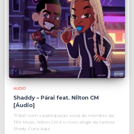
AUDIO
Shaddy – Párai feat. Nilton CM
[Áudio]
"Párai" com a participação vocal do membro da
TRX Music, Nilton CM é o novo single da cantora
Shady. Curta Aqui.