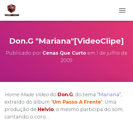
A
L
T
E
R
Don.G "Mariana"[VideoClipe]
N
A
Publicado por
Cenas Que Curto
em
1 de julho de
R
2009
N
A
V
E
G
A
Home Made Vídeo
do
Don.G
, do tema “
Mariana
“,
Ç
Ã
extraído do álbum “
Um Passo A Frente
“. Uma
O
produção de
Helvio
, o mesmo participa do som,
cantando o coro…