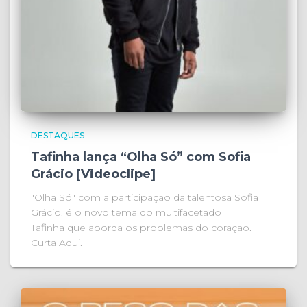
DESTAQUES
Tafinha lança “Olha Só” com Sofia
Grácio [Videoclipe]
"Olha Só" com a participação da talentosa Sofia
Grácio, é o novo tema do multifacetado
Tafinha que aborda os problemas do coração.
Curta Aqui.