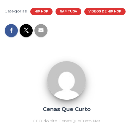
Categorias:
HIP HOP
RAP TUGA
VIDEOS DE HIP HOP
Cenas Que Curto
CEO do site CenasQueCurto.Net