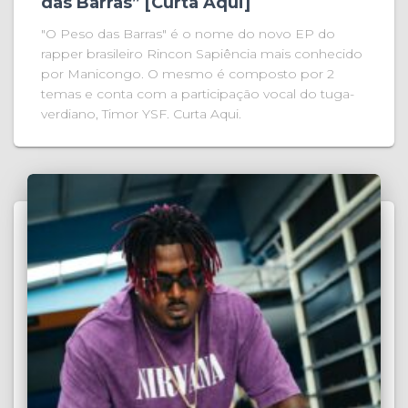
das Barras” [Curta Aqui]
"O Peso das Barras" é o nome do novo EP do
rapper brasileiro Rincon Sapiência mais conhecido
por Manicongo. O mesmo é composto por 2
temas e conta com a participação vocal do tuga-
verdiano, Timor YSF. Curta Aqui.