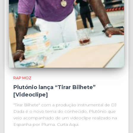
RAP MOZ
Plutónio lança “Tirar Bilhete”
[Videoclipe]
"Tirar Bilhete" com a produção instrumental de DJ
Dada é o novo tema do conhecido, Plutónio que
veio acompanhado de um videoclipe realizado na
Espanha por Pluma. Curta Aqui.