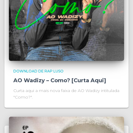
DOWNLOAD DE RAP LUSO
AO Wadizy – Como? [Curta Aqui]
Curta aqui a mais nova faixa de AO Wadizy intitulada
"Como?".