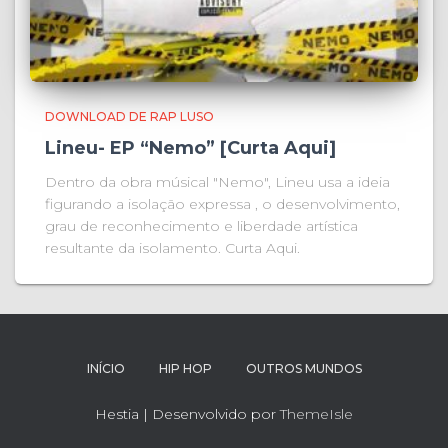
DOWNLOAD DE RAP LUSO
Lineu- EP “Nemo” [Curta Aqui]
Dentro da obra músical "Nemo", Lineu usa a ideia
figurando a isolação expressa , o desenvolvimento,
grau de reconhecimento e liberdade artística
resultante da isolamento. Curta Aqui.
INÍCIO
HIP HOP
OUTROS MUNDOS
Hestia | Desenvolvido por
ThemeIsle