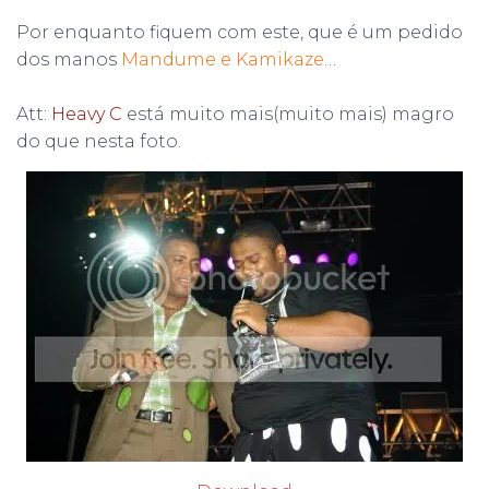
Por enquanto fiquem com este, que é um pedido
dos manos
Mandume e Kamikaze
…
Att:
Heavy C
está muito mais(muito mais) magro
do que nesta foto.