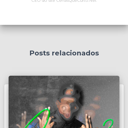
CEO do site CenasQueCurto.Net
Posts relacionados