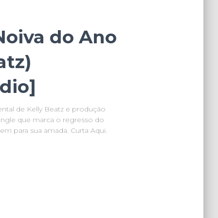
Noiva do Ano
atz)
dio]
ntal de Kelly Beatz e produção
single que marca o regresso do
m para sua amada. Curta Aqui.