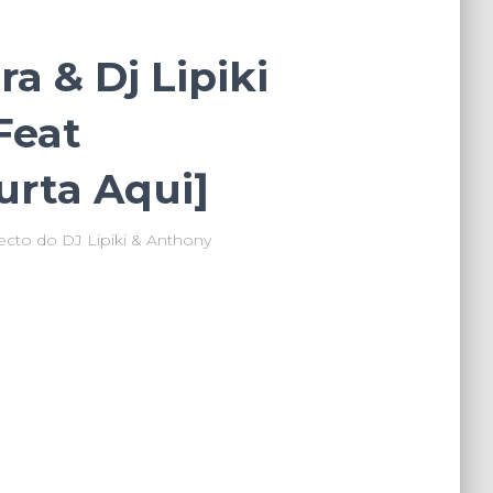
a & Dj Lipiki
Feat
urta Aqui]
ecto do DJ Lipiki & Anthony