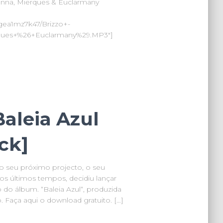
anna, Mierques & Euclarmany
1gea1mz7k47/Brizzo+-
ques+%26+Euclarmany%29.MP3″]
aleia Azul
ck]
no seu próximo projecto, o seu
os últimos tempos, decidiu lançar
 do álbum. “Baleia Azul“, produzida
o. Faça aqui o download gratuito. […]