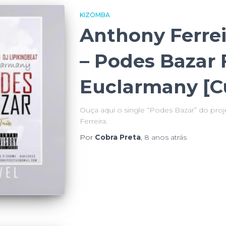
KIZOMBA
Anthony Ferreir
– Podes Bazar 
Euclarmany [C
Ouça aqui o single “Podes Bazar” do proj
Ferreira.
Por
Cobra Preta
,
8 anos
atrás