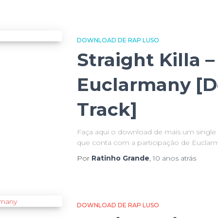
DOWNLOAD DE RAP LUSO
Straight Killa 
Euclarmany [
Track]
Faça aqui o download de mais um single de
que conta com a participação de Euclar
Por
Ratinho Grande
,
10 anos
atrás
DOWNLOAD DE RAP LUSO