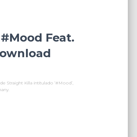
– #Mood Feat.
Download
 Straight Killa intitulado ‘#Mood’,
many.